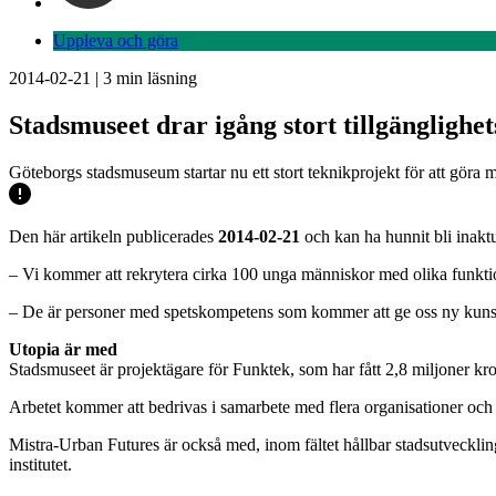
Uppleva och göra
2014-02-21
|
3
min läsning
Stadsmuseet drar igång stort tillgänglighe
Göteborgs stadsmuseum startar nu ett stort teknikprojekt för att göra 
Den här artikeln publicerades
2014-02-21
och kan ha hunnit bli inaktu
– Vi kommer att rekrytera cirka 100 unga människor med olika funktio
– De är personer med spetskompetens som kommer att ge oss ny kunskap
Utopia är med
Stadsmuseet är projektägare för Funktek, som har fått 2,8 miljoner k
Arbetet kommer att bedrivas i samarbete med flera organisationer och ak
Mistra-Urban Futures är också med, inom fältet hållbar stadsutveckling
institutet.