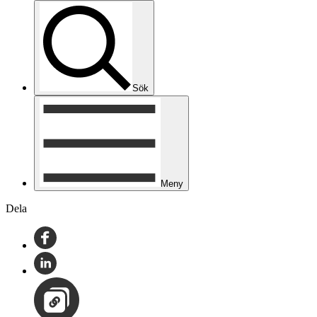
Sök
Meny
Dela