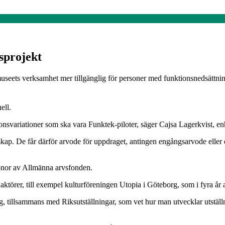
tsprojekt
museets verksamhet mer tillgänglig för personer med funktionsnedsättnin
ell.
nsvariationer som ska vara Funktek-piloter, säger Cajsa Lagerkvist, e
. De får därför arvode för uppdraget, antingen engångsarvode eller en
ronor av Allmänna arvsfonden.
törer, till exempel kulturföreningen Utopia i Göteborg, som i fyra år arb
, tillsammans med Riksutställningar, som vet hur man utvecklar utställn