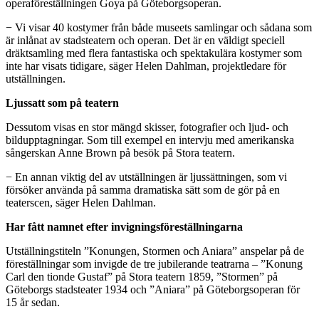
operaföreställningen Goya på Göteborgsoperan.
− Vi visar 40 kostymer från både museets samlingar och sådana som
är inlånat av stadsteatern och operan. Det är en väldigt speciell
dräktsamling med flera fantastiska och spektakulära kostymer som
inte har visats tidigare, säger Helen Dahlman, projektledare för
utställningen.
Ljussatt som på teatern
Dessutom visas en stor mängd skisser, fotografier och ljud- och
bildupptagningar. Som till exempel en intervju med amerikanska
sångerskan Anne Brown på besök på Stora teatern.
− En annan viktig del av utställningen är ljussättningen, som vi
försöker använda på samma dramatiska sätt som de gör på en
teaterscen, säger Helen Dahlman.
Har fått namnet efter invigningsföreställningarna
Utställningstiteln ”Konungen, Stormen och Aniara” anspelar på de
föreställningar som invigde de tre jubilerande teatrarna – ”Konung
Carl den tionde Gustaf” på Stora teatern 1859, ”Stormen” på
Göteborgs stadsteater 1934 och ”Aniara” på Göteborgsoperan för
15 år sedan.