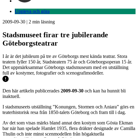
Uppleva och göra
2009-09-30
|
2
min läsning
Stadsmuseet firar tre jubilerande
Göteborgsteatrar
I år är det jubileum på tre av Göteborgs mest kända teatrar. Stora
teatern fyller 150 år, Stadsteatern 75 år och Göteborgsoperan 15 år.
Det uppmärksammar Göteborgs stadsmuseum med en utställning
full av kostymer, fotografier och scenografimodeller.
Den här artikeln publicerades
2009-09-30
och kan ha hunnit bli
inaktuell.
I stadsmuseets utställning ”Konungen, Stormen och Aniara” görs en
teaterhistorisk resa från 1850-talets Göteborg och fram till i dag.
Av det som visas märks bland annat den kostym som Gösta Ekman
bar när han spelade Hamlet 1935, flera dräkter designade av Camilla
Thulin och inte minst scenmodellen från högaktuella