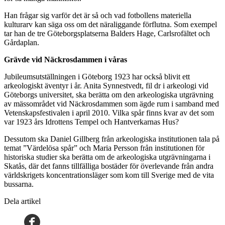
Han frågar sig varför det är så och vad fotbollens materiella
kulturarv kan säga oss om det näraliggande förflutna. Som exempel
tar han de tre Göteborgsplatserna Balders Hage, Carlsrofältet och
Gårdaplan.
Grävde vid Näckrosdammen i våras
Jubileumsutställningen i Göteborg 1923 har också blivit ett
arkeologiskt äventyr i år. Anita Synnestvedt, fil dr i arkeologi vid
Göteborgs universitet, ska berätta om den arkeologiska utgrävning
av mässområdet vid Näckrosdammen som ägde rum i samband med
Vetenskapsfestivalen i april 2010. Vilka spår finns kvar av det som
var 1923 års Idrottens Tempel och Hantverkarnas Hus?
Dessutom ska Daniel Gillberg från arkeologiska institutionen tala på
temat ”Värdelösa spår” och Maria Persson från institutionen för
historiska studier ska berätta om de arkeologiska utgrävningarna i
Skatås, där det fanns tillfälliga bostäder för överlevande från andra
världskrigets koncentrationsläger som kom till Sverige med de vita
bussarna.
Dela artikel