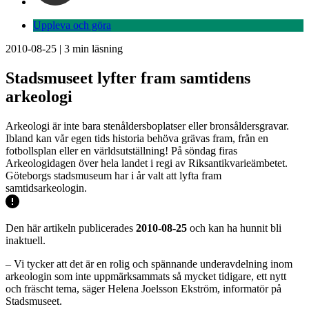
Uppleva och göra
2010-08-25
|
3
min läsning
Stadsmuseet lyfter fram samtidens
arkeologi
Arkeologi är inte bara stenåldersboplatser eller bronsåldersgravar.
Ibland kan vår egen tids historia behöva grävas fram, från en
fotbollsplan eller en världsutställning! På söndag firas
Arkeologidagen över hela landet i regi av Riksantikvarieämbetet.
Göteborgs stadsmuseum har i år valt att lyfta fram
samtidsarkeologin.
Den här artikeln publicerades
2010-08-25
och kan ha hunnit bli
inaktuell.
– Vi tycker att det är en rolig och spännande underavdelning inom
arkeologin som inte uppmärksammats så mycket tidigare, ett nytt
och fräscht tema, säger Helena Joelsson Ekström, informatör på
Stadsmuseet.