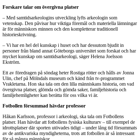
Forskare talar om övergivna platser
– Med samtidsarkeologins utveckling lyfts arkeologin som
vetenskap. Den påvisar hur viktiga föremål och materiella lämningar
är för människors minnen och den kompletterar traditionell
historieskrivning.
– Vi har en hel del kunskap i huset och har dessutom bjudit in
personer från bland annat Göteborgs universitet som forskat och har
mycket kunskap om samtidsarkeologi, säger Helena Joelsson
Ekström.
Ett av föredragen på söndag heter Rostiga rötter och hålls av Jonna
Ulin, chef på Mölndals museum och känd från tv-programmet
Vrakletarna. Hon ska tala om den lilla människans historia, om vad
övergivna platser, glömda och gömda saker, familjehistoria och
familjehemligheter kan berätta för oss vilka vi är.
Fotbollen försummad hävdar professor
Håkan Karlsson, professor i arkeologi, ska tala om Fotbollens
platser. Han hävdar att fotbollens fysiska kulturarv – till exempel de
idrottsplatser där sporten utövades tidigt – under lång tid försummats
av de antikvariska myndigheterna, trots att fotbollen är så intressant
för så många människor.