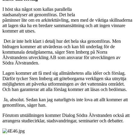
I höst ska något som kallas parallella
stadsanalyser att genomföras. Det hela
påminner lite om en arkitekttävling, men med de viktiga skillnaderna
att lagen ska ha en bredare sammansättning och att ingen vinnare
kommer att utses.
­ Det är inte helt klart i detalj hur det hela ska genomföras. Men
bidragen kommer att utvärderas och kan bli underlag för de
kommunala detaljplanerna, säger Sten Imberg på Norra
Älvstrandens utveckling AB som ansvarar för utvecklingen av
Södra Älvstranden.
Lagen kommer att få med sig allmänhetens alla idéer och förslag.
Därför tycker Sten Imberg att göteborgarna verkligen ska utnyttja
möjligheten att påverka utformningen av det vattennära området.
Och han garanterar att alla förslag kommer att läsas och bedömas.
­ Ja, absolut. Sedan kan jag naturligtvis inte lova att allt kommer att
genomföras, säger han.
Förutom utställningen kommer Dialog Södra Älvstranden också att
arrangera studiecirklar, stadsvandringar, seminarier och debatter.