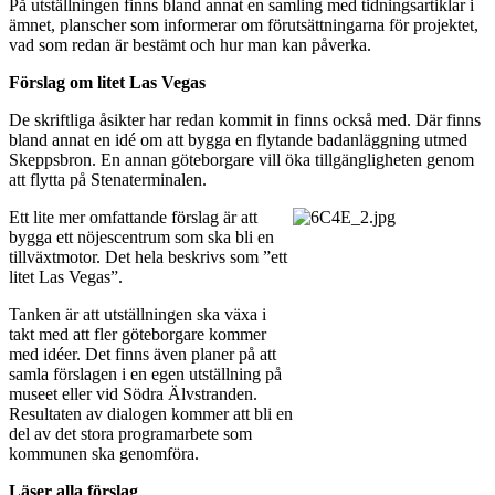
På utställningen finns bland annat en samling med tidningsartiklar i
ämnet, planscher som informerar om förutsättningarna för projektet,
vad som redan är bestämt och hur man kan påverka.
Förslag om litet Las Vegas
De skriftliga åsikter har redan kommit in finns också med. Där finns
bland annat en idé om att bygga en flytande badanläggning utmed
Skeppsbron. En annan göteborgare vill öka tillgängligheten genom
att flytta på Stenaterminalen.
Ett lite mer omfattande förslag är att
bygga ett nöjescentrum som ska bli en
tillväxtmotor. Det hela beskrivs som ”ett
litet Las Vegas”.
Tanken är att utställningen ska växa i
takt med att fler göteborgare kommer
med idéer. Det finns även planer på att
samla förslagen i en egen utställning på
museet eller vid Södra Älvstranden.
Resultaten av dialogen kommer att bli en
del av det stora programarbete som
kommunen ska genomföra.
Läser alla förslag