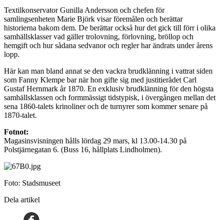
Textilkonservator Gunilla Andersson och chefen för
samlingsenheten Marie Björk visar föremålen och berättar
historierna bakom dem. De berättar också hur det gick till förr i olika
samhällsklasser vad gäller trolovning, förlovning, bröllop och
hemgift och hur sådana sedvanor och regler har ändrats under årens
lopp.
Här kan man bland annat se den vackra brudklänning i vattrat siden
som Fanny Klempe bar när hon gifte sig med justitierådet Carl
Gustaf Hernmark år 1870. En exklusiv brudklänning för den högsta
samhällsklassen och formmässigt tidstypisk, i övergången mellan det
sena 1860-talets krinoliner och de turnyrer som kommer senare på
1870-talet.
Fotnot:
Magasinsvisningen hålls lördag 29 mars, kl 13.00-14.30 på
Polstjärnegatan 6. (Buss 16, hållplats Lindholmen).
Foto: Stadsmuseet
Dela artikel