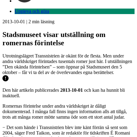
Uppleva och göra
2013-10-01
|
2
min läsning
Stadsmuseet visar utställning om
romernas förintelse
Utrotningslägret Transnistrien är okänt för de flesta. Men under
andra världskriget förintades tusentals romer just här. I utställningen
”Den okända förintelsen” – som öppnar på Stadsmuseet den 5
oktober – får vi ta del av de överlevandes egna berättelser.
Den här artikeln publicerades
2013-10-01
och kan ha hunnit bli
inaktuell.
Romernas förintelse under andra världskriget är dåligt
dokumenterad. I många fall finns ingen information alls att tillgå,
trots att många romer mötte samma öde som ett stort antal judar.
− Det som hände i Transnistrien blev inte känt förrän så sent som
2004, säger Fred Taikon, som är redaktör för tidskriften É Romani