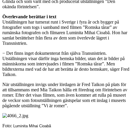
Glinda och som varit med och producerat utställningen ”Den
okända förintelsen”.
Överlevande berättar i text
Utställningen har turnerat runt i Sverige i fyra år och bygger på
fotografier som togs i samband med filmen ”Romska tårar” av
rumänska fotografen och filmaren Luminita Mihai Cioabã. Hon har
samlat berättelser från flera av dem som överlevde lägret i
Transnistrien.
− Det finns inget dokumenterat från själva Transnistrien.
Utställningen visar därför inga hemska bilder, utan det är bilder på
människorna som intervjuades i filmen ”Romska tårar”. Men
bildtexterna med vad de har att berätta är desto hemskare, säger Fred
Taikon.
När utställningen invigs under lördagen är Fred Taikon på plats för
att tillsammans med Mia Taikon hålla ett föredrag om förintelsen av
romer. Efter det visas filmen, som även kommer att rulla på museet
de veckor som fotoutställningen gästspelar som ett inslag i museets
pågående utställning ”Vi är romer”.
Foto:
Luminita Mihai Cioabã