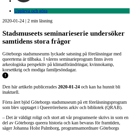
Uppleva och göra
2020-01-24
|
2
min läsning
Stadsmuseets seminarieserie undersöker
samtidens stora frågor
Göteborgs stadsmuseums lyckade satsning på föreläsningar med
queertema är tillbaka. I vårens seminarieprogram finns även
arkeologiska perspektiv på klimatförändringar, kvinnokamp,
korsettkrig och modiga familjesöndagar.
Den här artikeln publicerades
2020-01-24
och kan ha hunnit bli
inaktuell.
Förra året bjöd Göteborgs stadsmuseum på ett föreläsningsprogram
som blev upptaget i Queerrörelsens arkiv och bibliotek (QRAB).
– Det är väldigt roligt och stort att vår programserie skrivs in som en
del av Göteborgs queera historia och kan bevaras för framtiden,
säger Johanna Holst Palmborg, programsamordnare Göteborgs