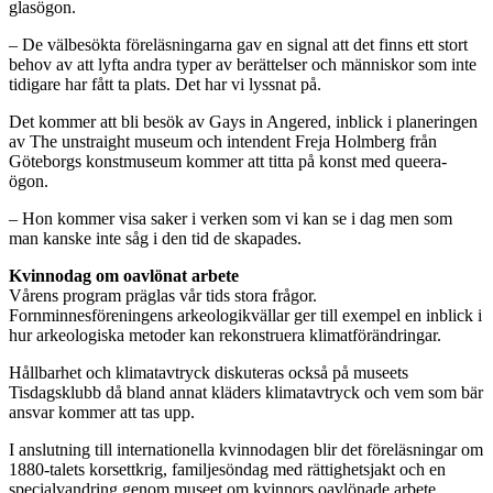
glasögon.
– De välbesökta föreläsningarna gav en signal att det finns ett stort
behov av att lyfta andra typer av berättelser och människor som inte
tidigare har fått ta plats. Det har vi lyssnat på.
Det kommer att bli besök av Gays in Angered, inblick i planeringen
av The unstraight museum och intendent Freja Holmberg från
Göteborgs konstmuseum kommer att titta på konst med queera-
ögon.
– Hon kommer visa saker i verken som vi kan se i dag men som
man kanske inte såg i den tid de skapades.
Kvinnodag om oavlönat arbete
Vårens program präglas vår tids stora frågor.
Fornminnesföreningens arkeologikvällar ger till exempel en inblick i
hur arkeologiska metoder kan rekonstruera klimatförändringar.
Hållbarhet och klimatavtryck diskuteras också på museets
Tisdagsklubb då bland annat kläders klimatavtryck och vem som bär
ansvar kommer att tas upp.
I anslutning till internationella kvinnodagen blir det föreläsningar om
1880-talets korsettkrig, familjesöndag med rättighetsjakt och en
specialvandring genom museet om kvinnors oavlönade arbete.