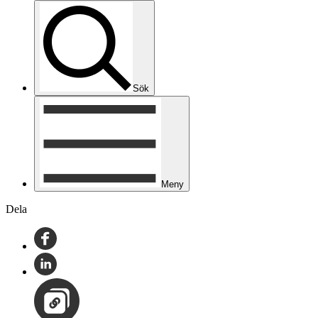
Sök
Meny
Dela