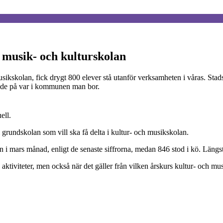
i musik- och kulturskolan
musikskolan, fick drygt 800 elever stå utanför verksamheten i våras. St
oende på var i kommunen man bor.
ell.
n i grundskolan som vill ska få delta i kultur- och musikskolan.
 i mars månad, enligt de senaste siffrorna, medan 846 stod i kö. Längs
 aktiviteter, men också när det gäller från vilken årskurs kultur- och mu