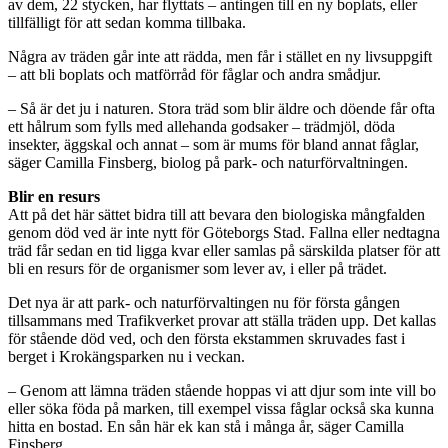
av dem, 22 stycken, har flyttats – antingen till en ny boplats, eller
tillfälligt för att sedan komma tillbaka.
Några av träden går inte att rädda, men får i stället en ny livsuppgift
– att bli boplats och matförråd för fåglar och andra smådjur.
– Så är det ju i naturen. Stora träd som blir äldre och döende får ofta
ett hålrum som fylls med allehanda godsaker – trädmjöl, döda
insekter, äggskal och annat – som är mums för bland annat fåglar,
säger Camilla Finsberg, biolog på park- och naturförvaltningen.
Blir en resurs
Att på det här sättet bidra till att bevara den biologiska mångfalden
genom död ved är inte nytt för Göteborgs Stad. Fallna eller nedtagna
träd får sedan en tid ligga kvar eller samlas på särskilda platser för att
bli en resurs för de organismer som lever av, i eller på trädet.
Det nya är att park- och naturförvaltingen nu för första gången
tillsammans med Trafikverket provar att ställa träden upp. Det kallas
för stående död ved, och den första ekstammen skruvades fast i
berget i Krokängsparken nu i veckan.
– Genom att lämna träden stående hoppas vi att djur som inte vill bo
eller söka föda på marken, till exempel vissa fåglar också ska kunna
hitta en bostad. En sån här ek kan stå i många år, säger Camilla
Finsberg.