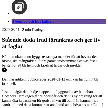
Bygga, bo och leva hållbart
2020-03-11
|
2
min läsning
Stående döda träd förankras och ger liv
åt fåglar
När hamnbanan nu byggs testas nya metoder för att bevara den
biologiska mångfalden. Stora gamla trädstammar skruvas fast i
berget för att bli hem och kiosk åt fåglar och insekter.
Den här artikeln publicerades
2020-03-11
och kan ha hunnit bli
inaktuell.
Just nu pågår den tredje etappen i utbyggnaden av hamnbanan i
Göteborg. Järnvägen får dubbelspår och delvis ny dragning för att
kunna öka kapaciteten för godstrafiken till och från hamnarna. I
samband med detta kommer att antal träd att behöva tas ner. En del