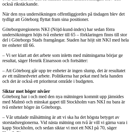
också rikstäckande.
När den nya undersökningen offentliggjordes på tisdagen blev det
tydligt att Göteborg flyttat fram sina positioner.
Göteborgsregionens NKI (Nöjd-kund-index) har sedan förra
undersökningen höjts två enheter till 65 – förklaringen finns till stor
del i Göteborgs Stads framgångar. Staden har höjt sitt NKI med hela
tre enheter till 66.
– Vi ser klart att det arbete som inletts med mätningarna börjar ge
resultat, säger Henrik Einarsson och fortsätter:
– Att Göteborg går upp tre enheter är ingen slump, det är resultatet
av ett målmedvetet arbete. Politikerna har pekat med hela handen
och det är också ett prioriterat område i budgeten.
Siktar mot höger nivåer
Göteborg har i och med den nya mätningen kommit upp jämsides
med Malmö och minskat gapet till Stockholm vars NKI nu bara är
två enheter högre än Göteborgs.
– Vår uttalade målsättning är att vi ska ha det högsta betyget av
storstadsregionerna. Vid nästa mätning om två år vill vi gärna vara i
kapp Stockholm, och sedan siktar vi mot ett NKI på 70, säger