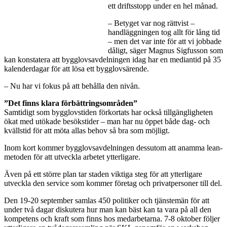
ett driftsstopp under en hel månad.
– Betyget var nog rättvist –
handläggningen tog allt för lång tid
– men det var inte för att vi jobbade
dåligt, säger Magnus Sigfusson som
kan konstatera att bygglovsavdelningen idag har en mediantid på 35
kalenderdagar för att lösa ett bygglovsärende.
– Nu har vi fokus på att behålla den nivån.
”Det finns klara förbättringsområden”
Samtidigt som bygglovstiden förkortats har också tillgängligheten
ökat med utökade besökstider – man har nu öppet både dag- och
kvällstid för att möta allas behov så bra som möjligt.
Inom kort kommer bygglovsavdelningen dessutom att anamma lean-
metoden för att utveckla arbetet ytterligare.
Även på ett större plan tar staden viktiga steg för att ytterligare
utveckla den service som kommer företag och privatpersoner till del.
Den 19-20 september samlas 450 politiker och tjänstemän för att
under två dagar diskutera hur man kan bäst kan ta vara på all den
kompetens och kraft som finns hos medarbetarna. 7-8 oktober följer