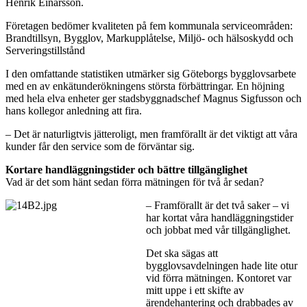
Henrik Einarsson.
Företagen bedömer kvaliteten på fem kommunala serviceområden:
Brandtillsyn, Bygglov, Markupplåtelse, Miljö- och hälsoskydd och
Serveringstillstånd
I den omfattande statistiken utmärker sig Göteborgs bygglovsarbete
med en av enkätunderökningens största förbättringar. En höjning
med hela elva enheter ger stadsbyggnadschef Magnus Sigfusson och
hans kollegor anledning att fira.
– Det är naturligtvis jätteroligt, men framförallt är det viktigt att våra
kunder får den service som de förväntar sig.
Kortare handläggningstider och bättre tillgänglighet
Vad är det som hänt sedan förra mätningen för två år sedan?
– Framförallt är det två saker – vi
har kortat våra handläggningstider
och jobbat med vår tillgänglighet.
Det ska sägas att
bygglovsavdelningen hade lite otur
vid förra mätningen. Kontoret var
mitt uppe i ett skifte av
ärendehantering och drabbades av