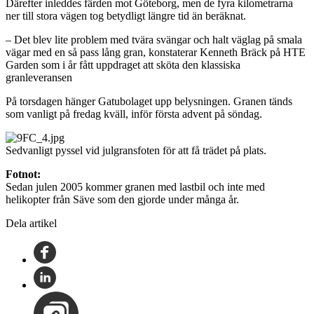
Därefter inleddes färden mot Göteborg, men de fyra kilometrarna
ner till stora vägen tog betydligt längre tid än beräknat.
– Det blev lite problem med tvära svängar och halt väglag på smala
vägar med en så pass lång gran, konstaterar Kenneth Bräck på HTE
Garden som i år fått uppdraget att sköta den klassiska
granleveransen
På torsdagen hänger Gatubolaget upp belysningen. Granen tänds
som vanligt på fredag kväll, inför första advent på söndag.
Sedvanligt pyssel vid julgransfoten för att få trädet på plats.
Fotnot:
Sedan julen 2005 kommer granen med lastbil och inte med
helikopter från Säve som den gjorde under många år.
Dela artikel