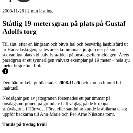
2008-11-26
|
2
min läsning
Ståtlig 19-metersgran på plats på Gustaf
Adolfs torg
Till slut, efter en långsam och bitvis hal och besvärlig lastbilsfärd ut
ur Härrydaskogen, sattes årets kommunala julgran ner på sin
sedvanliga plats vid halv fyra-tiden på onsdagseftermiddagen. Årets
paradgran är ett synnerligen välväxt exemplar på 19 meter – hela sju
meter högre än i fjol.
Den här artikeln publicerades
2008-11-26
och kan ha hunnit bli
inaktuell.
Nedsågningen av jättegranen försenades ett par timmar på
onsdagsmorgonen på grund av halt väglag på de krokiga
småvägarna i Härryda. Först efter sandning kunde lastbilarna ta sig
uppför backarna till Ann-Marie och Per-Arne Nilssons tomt.
Tänds på fredag kväll