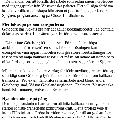
– Det handlar om att förädla det arbete som redan pågår i Göteborg,
med utgångspunkt från Västsvenska paketet. Det vill säga förbättra
kollektivtrafiken och skapa klimatsmart godstrafik, säger Jerker
Sjögren, programansvarig på Closer Lindholmen.
Mer fokus på persontransporterna
Göteborg har lyckats bra när det gäller godstransporter i de centrala
delarna av staden. Lite sämre går det för persontransporterna.
– Där är inte Göteborg bäst i klassen. För att nå den höga
ambitionen måste resenären sättas i fokus. Lösningen kan
exempelvis vara appar i mobilen som ger större förutsättningar för
resenären att välja hållbara resor. Det måste bli lättare att kombinera
olika färdsätt, som att gå, cykla och ta bussen, säger Jerker Sjögren.
Målet är att skapa en bättre vardag för både medborgare och företag,
samtidigt som Göteborg lyfts fram som ett föredöme inom hållbara
transporter. Projekten genomförs i samarbete med bland andra
Göteborgs stad, Västra Götalandsregionen, Chalmers, Västsvenska
handelskammaren, Volvo och Schenker.
Nya utmaningar på gång
Den tredje förstudien handlar om att hitta hållbara lösningar som
stärker logistikbranschens konkurrenskraft. Detta projekt verkar
inom EU:s initiativ Gröna korridorer som syftar till att godstrafiken
ska få transport- och logistiklösningar som också är klimateffektiva.