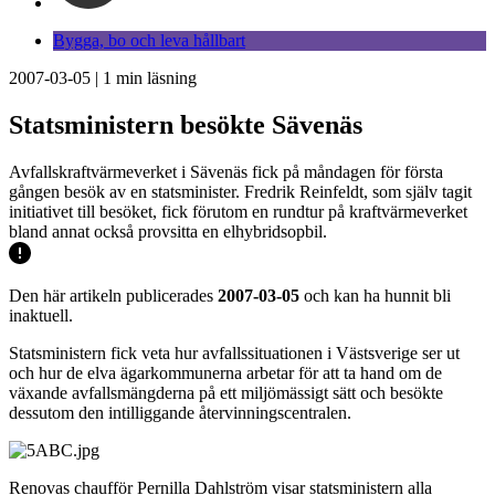
Bygga, bo och leva hållbart
2007-03-05
|
1
min läsning
Statsministern besökte Sävenäs
Avfallskraftvärmeverket i Sävenäs fick på måndagen för första
gången besök av en statsminister. Fredrik Reinfeldt, som själv tagit
initiativet till besöket, fick förutom en rundtur på kraftvärmeverket
bland annat också provsitta en elhybridsopbil.
Den här artikeln publicerades
2007-03-05
och kan ha hunnit bli
inaktuell.
Statsministern fick veta hur avfallssituationen i Västsverige ser ut
och hur de elva ägarkommunerna arbetar för att ta hand om de
växande avfallsmängderna på ett miljömässigt sätt och besökte
dessutom den intilliggande återvinningscentralen.
Renovas chaufför Pernilla Dahlström visar statsministern alla