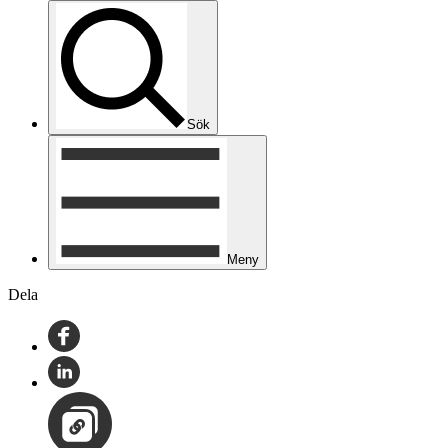
Sök
Meny
Dela