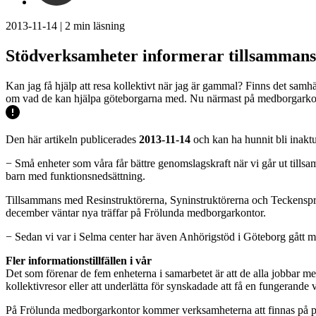
2013-11-14
|
2
min läsning
Stödverksamheter informerar tillsammans
Kan jag få hjälp att resa kollektivt när jag är gammal? Finns det sam
om vad de kan hjälpa göteborgarna med. Nu närmast på medborgarkon
Den här artikeln publicerades
2013-11-14
och kan ha hunnit bli inaktu
− Små enheter som våra får bättre genomslagskraft när vi går ut tillsa
barn med funktionsnedsättning.
Tillsammans med Resinstruktörerna, Syninstruktörerna och Teckensprå
december väntar nya träffar på Frölunda medborgarkontor.
− Sedan vi var i Selma center har även Anhörigstöd i Göteborg gått me
Fler informationstillfällen i vår
Det som förenar de fem enheterna i samarbetet är att de alla jobbar m
kollektivresor eller att underlätta för synskadade att få en fungerande 
På Frölunda medborgarkontor kommer verksamheterna att finnas på p