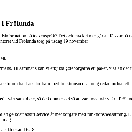
 i Frölunda
hällsinformation på teckenspråk? Det och mycket mer går att få svar på
toret vid Frölunda torg på tisdag 19 november.
ell.
mmans. Tillsammans kan vi erbjuda göteborgarna ett paket, visa att det fi
ksforum har Lots för barn med funktionsnedsättning redan ordnat ett i
d i vårt samarbete, så de kommer också att vara med när vi är i Frölun
ed att ge kostnadsfri service åt medborgare med funktionsnedsättning. 
vardag.
lats klockan 16-18.