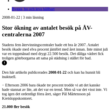
Bygga, bo och leva hållbart
2008-01-22
|
3
min läsning
Stor ökning av antalet besök på ÅV-
centralerna 2007
Stadens fem återvinningscentraler hade ett bra år 2007. Antalet
besök ökade med elva procent jämfört med året innan. Inte minst juli
var en toppmånad med drygt 22.500 besök. Det dåliga vädret fick
troligen göteborgarna att satsa på städning i stället för bad.
Den här artikeln publicerades
2008-01-22
och kan ha hunnit bli
inaktuell.
− Eftersom 2006 bara ökade tre procent trodde vi att det kanske
hade stannat av lite, att det var en trend. Men så var det visst inte. Vi
tog igen det ordentligt förra året, säger Pål Mårtensson på
Kretsloppskontoret.
21.000 fler besök