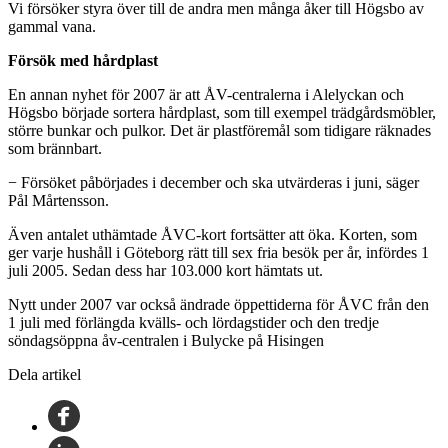
Vi försöker styra över till de andra men många åker till Högsbo av
gammal vana.
Försök med hårdplast
En annan nyhet för 2007 är att ÅV-centralerna i Alelyckan och
Högsbo började sortera hårdplast, som till exempel trädgårdsmöbler,
större bunkar och pulkor. Det är plastföremål som tidigare räknades
som brännbart.
− Försöket påbörjades i december och ska utvärderas i juni, säger
Pål Mårtensson.
Även antalet uthämtade ÅVC-kort fortsätter att öka. Korten, som
ger varje hushåll i Göteborg rätt till sex fria besök per år, infördes 1
juli 2005. Sedan dess har 103.000 kort hämtats ut.
Nytt under 2007 var också ändrade öppettiderna för ÅVC från den
1 juli med förlängda kvälls- och lördagstider och den tredje
söndagsöppna åv-centralen i Bulycke på Hisingen
Dela artikel