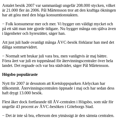
Antalet besök 2007 var sammanlagt ungefär 208.000 stycken, vilket
är 21.000 fler än 2006. Pål Mårtensson tror att den kraftiga ökningen
har att göra med den höga konsumtionstakten.
− Folk konsumerar mer och mer. Vi bygger om väldigt mycket och
på ett sätt man inte gjorde tidigare. Nu bygger många om själva även
i lägenheter och hyresrätter, säger han.
Att just juli hade ovanligt många ÅVC-besök förklarar han med det
dåliga sommarvädret.
− Normalt sett brukar juli vara bra, men vanligtvis är maj bättre.
Förra året var juli en toppmånad för återvinningscentraler över hela
landet. Det regnade och var bra städväder, säger Pål Mårtensson.
Högsbo populäraste
Nytt för 2007 är dessutom att Kretsloppsparken Alelyckan har
tillkommit. Återvinningscentralen öppnade i maj och har sedan dess
haft drygt 13.000 besök.
Flest åker dock fortfarande till ÅV-centralen i Högsbo, som står för
ungefär 43 procent av ÅVC-besöken i Göteborgs Stad.
− Det är inte så bra, eftersom den ytmässigt är den sämsta centralen.