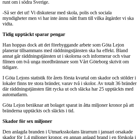
runt om i södra Sverige.
-Så ser det ut! Vi diskuterar med skola, polis och sociala
myndigheter men vi har inte ännu nått fram till vilka åtgärder vi ska
vidta.
Tidig upptäckt sparar pengar
Han hoppas dock att det förebyggande arbete som Göta Lejon
planerar tillsammans med räddningstjänsten ska ha effekt. Bland
annat går räddningstjänsten ut i skolorna och informerar och visar
filmen om två unga mordbrännare som Vårt Göteborg skrivit om
tidigare.
I Göta Lejons statistik för årets första kvartal om skador och stölder i
lokaler finns tre stora bränder, varav två i skolor. Av totalt 36 bränder
där räddningstjänsten fått rycka ut och släcka har 25 upptäckts med
automatlarm.
Göta Lejon beräknar att bolaget sparat in åtta miljoner kronor på att
bränderna upptäckts och släckts i tid.
Skador för sex miljoner
Den anlagda branden i Utmarksskolans lärarrum i januari orsakade
skador för 1,4 miljoner kronor, en annan anlagd brand i en förskola i