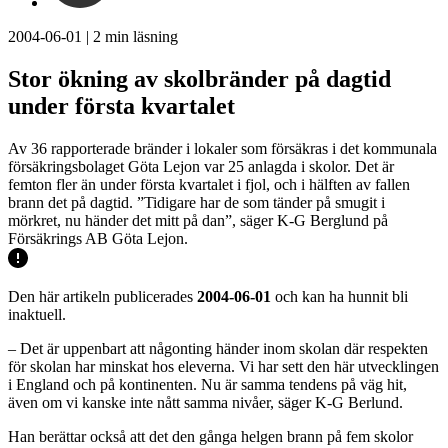
2004-06-01
|
2
min läsning
Stor ökning av skolbränder på dagtid
under första kvartalet
Av 36 rapporterade bränder i lokaler som försäkras i det kommunala
försäkringsbolaget Göta Lejon var 25 anlagda i skolor. Det är
femton fler än under första kvartalet i fjol, och i hälften av fallen
brann det på dagtid. ”Tidigare har de som tänder på smugit i
mörkret, nu händer det mitt på dan”, säger K-G Berglund på
Försäkrings AB Göta Lejon.
Den här artikeln publicerades
2004-06-01
och kan ha hunnit bli
inaktuell.
– Det är uppenbart att någonting händer inom skolan där respekten
för skolan har minskat hos eleverna. Vi har sett den här utvecklingen
i England och på kontinenten. Nu är samma tendens på väg hit,
även om vi kanske inte nått samma nivåer, säger K-G Berlund.
Han berättar också att det den gånga helgen brann på fem skolor