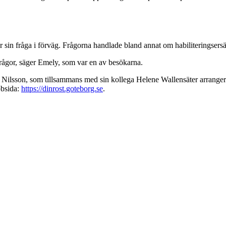
r sin fråga i förväg. Frågorna handlade bland annat om habiliteringsers
a frågor, säger Emely, som var en av besökarna.
la Nilsson, som tillsammans med sin kollega Helene Wallensäter arranger
bbsida:
https://dinrost.goteborg.se
.