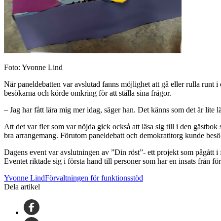
Foto: Yvonne Lind
När paneldebatten var avslutad fanns möjlighet att gå eller rulla runt i
besökarna och körde omkring för att ställa sina frågor.
– Jag har fått lära mig mer idag, säger han. Det känns som det är lite lä
Att det var fler som var nöjda gick också att läsa sig till i den gäst
bra arrangemang. Förutom paneldebatt och demokratitorg kunde besöka
Dagens event var avslutningen av ”Din röst”- ett projekt som pågått i 
Eventet riktade sig i första hand till personer som har en insats från
Yvonne LindFörvaltningen för funktionsstöd
Dela artikel