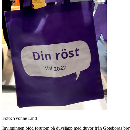
Foto: Yvonne Lind
Invigningen bjöd förutom på duvsläpp med duvor från Göteborgs brevd