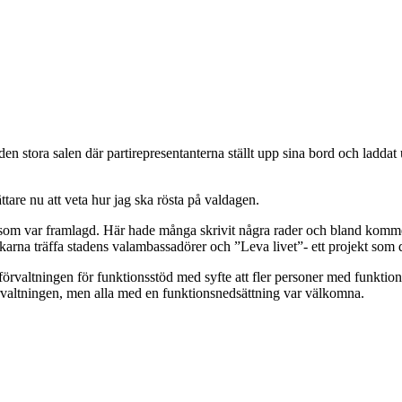
 den stora salen där partirepresentanterna ställt upp sina bord och laddat
ttare nu att veta hur jag ska rösta på valdagen.
bok som var framlagd. Här hade många skrivit några rader och bland kommen
rna träffa stadens valambassadörer och ”Leva livet”- ett projekt som 
förvaltningen för funktionsstöd med syfte att fler personer med funktions
 förvaltningen, men alla med en funktionsnedsättning var välkomna.