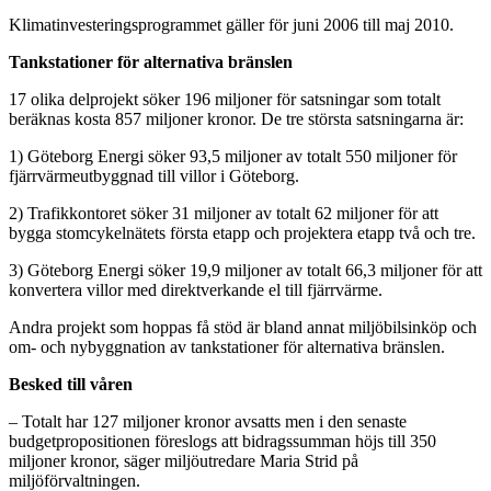
Klimatinvesteringsprogrammet gäller för juni 2006 till maj 2010.
Tankstationer för alternativa bränslen
17 olika delprojekt söker 196 miljoner för satsningar som totalt
beräknas kosta 857 miljoner kronor. De tre största satsningarna är:
1) Göteborg Energi söker 93,5 miljoner av totalt 550 miljoner för
fjärrvärmeutbyggnad till villor i Göteborg.
2) Trafikkontoret söker 31 miljoner av totalt 62 miljoner för att
bygga stomcykelnätets första etapp och projektera etapp två och tre.
3) Göteborg Energi söker 19,9 miljoner av totalt 66,3 miljoner för att
konvertera villor med direktverkande el till fjärrvärme.
Andra projekt som hoppas få stöd är bland annat miljöbilsinköp och
om- och nybyggnation av tankstationer för alternativa bränslen.
Besked till våren
– Totalt har 127 miljoner kronor avsatts men i den senaste
budgetpropositionen föreslogs att bidragssumman höjs till 350
miljoner kronor, säger miljöutredare Maria Strid på
miljöförvaltningen.