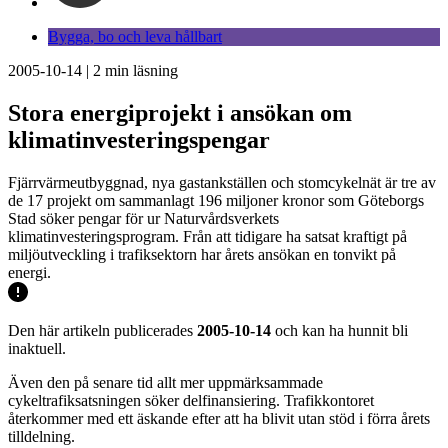
Bygga, bo och leva hållbart
2005-10-14
|
2
min läsning
Stora energiprojekt i ansökan om
klimatinvesteringspengar
Fjärrvärmeutbyggnad, nya gastankställen och stomcykelnät är tre av
de 17 projekt om sammanlagt 196 miljoner kronor som Göteborgs
Stad söker pengar för ur Naturvårdsverkets
klimatinvesteringsprogram. Från att tidigare ha satsat kraftigt på
miljöutveckling i trafiksektorn har årets ansökan en tonvikt på
energi.
Den här artikeln publicerades
2005-10-14
och kan ha hunnit bli
inaktuell.
Även den på senare tid allt mer uppmärksammade
cykeltrafiksatsningen söker delfinansiering. Trafikkontoret
återkommer med ett äskande efter att ha blivit utan stöd i förra årets
tilldelning.