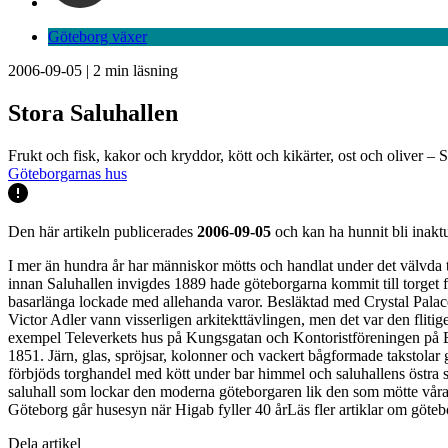
Göteborg växer
2006-09-05
|
2
min läsning
Stora Saluhallen
Frukt och fisk, kakor och kryddor, kött och kikärter, ost och oliver – S
Göteborgarnas hus
Den här artikeln publicerades
2006-09-05
och kan ha hunnit bli inaktu
I mer än hundra år har människor mötts och handlat under det välvda 
innan Saluhallen invigdes 1889 hade göteborgarna kommit till torget fö
basarlänga lockade med allehanda varor. Besläktad med Crystal Palace
Victor Adler vann visserligen arkitekttävlingen, men det var den flit
exempel Televerkets hus på Kungsgatan och Kontoristföreningen på Bas
1851. Järn, glas, spröjsar, kolonner och vackert bågformade takstolar
förbjöds torghandel med kött under bar himmel och saluhallens östra si
saluhall som lockar den moderna göteborgaren lik den som mötte våra
Göteborg går husesyn när Higab fyller 40 årLäs fler artiklar om göte
Dela artikel