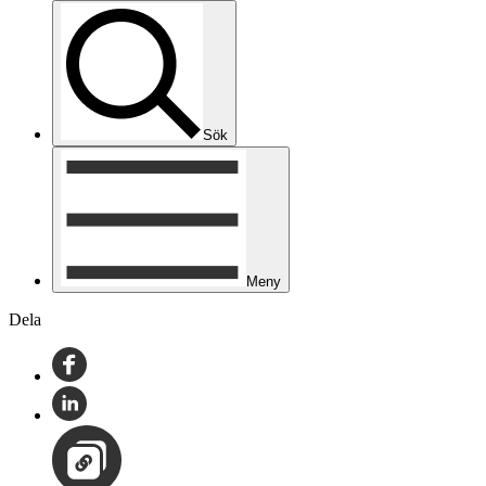
Sök
Meny
Dela