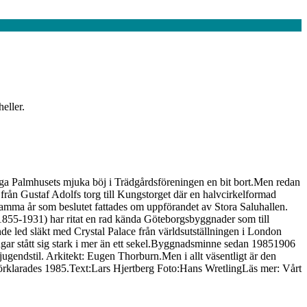
eller.
piga Palmhusets mjuka böj i Trädgårdsföreningen en bit bort.Men redan
 från Gustaf Adolfs torg till Kungstorget där en halvcirkelformad
samma år som beslutet fattades om uppförandet av Stora Saluhallen.
(1855-1931) har ritat en rad kända Göteborgsbyggnader som till
de led släkt med Crystal Palace från världsutställningen i London
ngar stått sig stark i mer än ett sekel.Byggnadsminne sedan 19851906
jugendstil. Arkitekt: Eugen Thorburn.Men i allt väsentligt är den
förklarades 1985.Text:Lars Hjertberg Foto:Hans WretlingLäs mer: Vårt