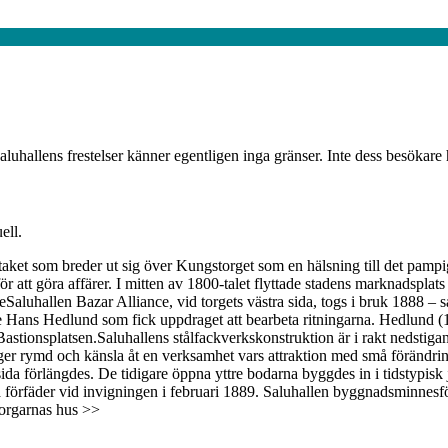
aluhallens frestelser känner egentligen inga gränser. Inte dess besökare h
ell.
taket som breder ut sig över Kungstorget som en hälsning till det pam
r att göra affärer. I mitten av 1800-talet flyttade stadens marknadsplats
Saluhallen Bazar Alliance, vid torgets västra sida, togs i bruk 1888 – 
ige Hans Hedlund som fick uppdraget att bearbeta ritningarna. Hedlund 
tionsplatsen.Saluhallens stålfackverkskonstruktion är i rakt nedstigan
 ger rymd och känsla åt en verksamhet vars attraktion med små förändri
da förlängdes. De tidigare öppna yttre bodarna byggdes in i tidstypisk 
 förfäder vid invigningen i februari 1889. Saluhallen byggnadsminnes
borgarnas hus >>