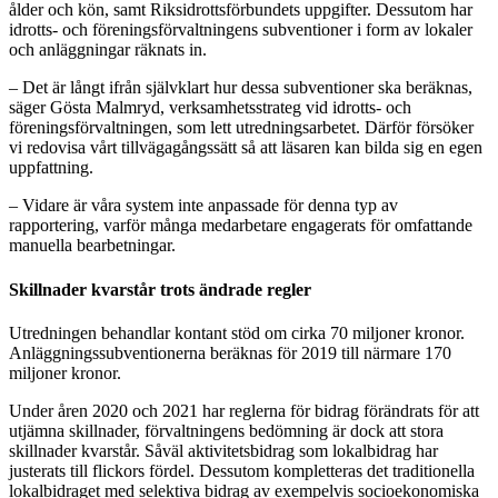
ålder och kön, samt Riksidrottsförbundets uppgifter. Dessutom har
idrotts- och föreningsförvaltningens subventioner i form av lokaler
och anläggningar räknats in.
– Det är långt ifrån självklart hur dessa subventioner ska beräknas,
säger Gösta Malmryd, verksamhetsstrateg vid idrotts- och
föreningsförvaltningen, som lett utredningsarbetet. Därför försöker
vi redovisa vårt tillvägagångssätt så att läsaren kan bilda sig en egen
uppfattning.
– Vidare är våra system inte anpassade för denna typ av
rapportering, varför många medarbetare engagerats för omfattande
manuella bearbetningar.
Skillnader kvarstår trots ändrade regler
Utredningen behandlar kontant stöd om cirka 70 miljoner kronor.
Anläggningssubventionerna beräknas för 2019 till närmare 170
miljoner kronor.
Under åren 2020 och 2021 har reglerna för bidrag förändrats för att
utjämna skillnader, förvaltningens bedömning är dock att stora
skillnader kvarstår. Såväl aktivitetsbidrag som lokalbidrag har
justerats till flickors fördel. Dessutom kompletteras det traditionella
lokalbidraget med selektiva bidrag av exempelvis socioekonomiska