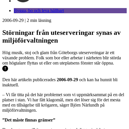
Bygga, bo och leva hållbart
2006-09-29
|
2
min läsning
Störningar från uteserveringar synas av
miljöförvaltningen
Hög musik, stoj och glam från Göteborgs uteserveringar är ett
växande problem. Folk som bor eller arbetar i närheten blir störda
om högtalare flyttas ut eller om uteplatsens fönster står öppna.
Den här artikeln publicerades
2006-09-29
och kan ha hunnit bli
inaktuell.
– Vi får titta på det här problemet som vi uppmärksammat på en del
platser i stan. Vi har fått klagomål, men det löser sig för det mesta
med en tillsägelse till krögaren, säger Björn Närlundh på
miljöförvaltningen.
”Det måste finnas gränser”