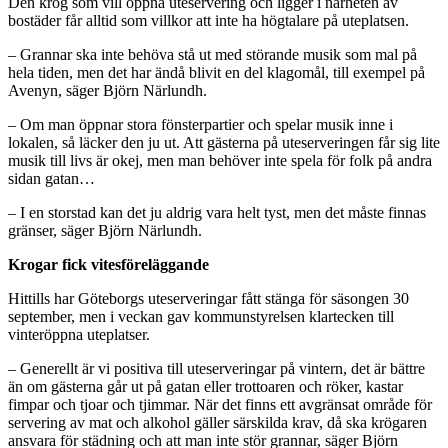
Den krog som vill öppna uteservering och ligger i närheten av
bostäder får alltid som villkor att inte ha högtalare på uteplatsen.
– Grannar ska inte behöva stå ut med störande musik som mal på
hela tiden, men det har ändå blivit en del klagomål, till exempel på
Avenyn, säger Björn Närlundh.
– Om man öppnar stora fönsterpartier och spelar musik inne i
lokalen, så läcker den ju ut. Att gästerna på uteserveringen får sig lite
musik till livs är okej, men man behöver inte spela för folk på andra
sidan gatan…
– I en storstad kan det ju aldrig vara helt tyst, men det måste finnas
gränser, säger Björn Närlundh.
Krogar fick vitesföreläggande
Hittills har Göteborgs uteserveringar fått stänga för säsongen 30
september, men i veckan gav kommunstyrelsen klartecken till
vinteröppna uteplatser.
– Generellt är vi positiva till uteserveringar på vintern, det är bättre
än om gästerna går ut på gatan eller trottoaren och röker, kastar
fimpar och tjoar och tjimmar. När det finns ett avgränsat område för
servering av mat och alkohol gäller särskilda krav, då ska krögaren
ansvara för städning och att man inte stör grannar, säger Björn