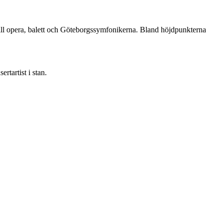
er till opera, balett och Göteborgssymfonikerna. Bland höjdpunkterna
tartist i stan.