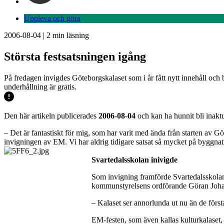
Uppleva och göra
2006-08-04
|
2
min läsning
Största festsatsningen igång
På fredagen invigdes Göteborgskalaset som i år fått nytt innehåll och 
underhållning är gratis.
Den här artikeln publicerades
2006-08-04
och kan ha hunnit bli inaktu
– Det är fantastiskt för mig, som har varit med ända från starten av G
invigningen av EM. Vi har aldrig tidigare satsat så mycket på byggnat
Svartedalsskolan inivigde
Som invigning framförde Svartedalsskola
kommunstyrelsens ordförande Göran Johans
– Kalaset ser annorlunda ut nu än de först
EM-festen, som även kallas kulturkalaset, 