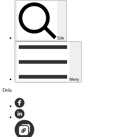
Sök
Meny
Dela