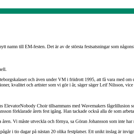
bytt namn till EM-festen. Det är av de största festsatsningar som någon
ell.
öteborgskalaset och även under VM i friidrott 1995, att få vara med om 
ioner, kvalitet och artister som vi gör i år, säger säger Leif Nilsson
ns ElevatorNobody Choir tillsammans med Wavemakers fågelillusion so
son förklarade årets fest igång. Han tackade också alla de som arbeta
a åren. Vi måste utveckla och förnya, sa Göran Johansson som inte har n
pågår i tio dagar på nästan 20 olika festplatser. Ett unikt inslag är inv