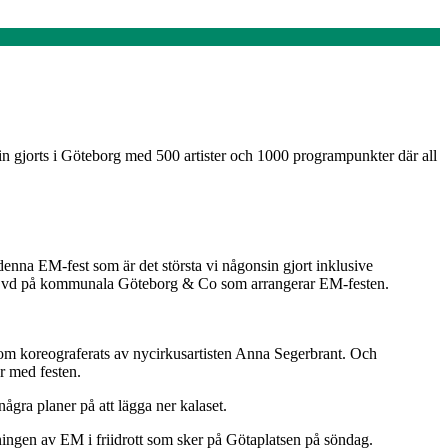
sin gjorts i Göteborg med 500 artister och 1000 programpunkter där all
denna EM-fest som är det största vi någonsin gjort inklusive
, vice vd på kommunala Göteborg & Co som arrangerar EM-festen.
m koreograferats av nycirkusartisten Anna Segerbrant. Och
r med festen.
ågra planer på att lägga ner kalaset.
igningen av EM i friidrott som sker på Götaplatsen på söndag.