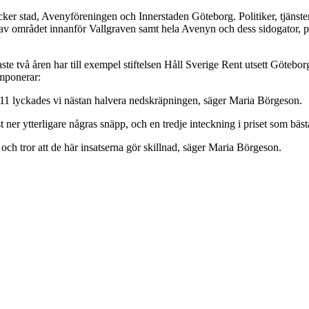
r stad, Avenyföreningen och Innerstaden Göteborg. Politiker, tjänstem
n av området innanför Vallgraven samt hela Avenyn och dess sidogator, 
ste två åren har till exempel stiftelsen Håll Sverige Rent utsett Göteb
imponerar:
2011 lyckades vi nästan halvera nedskräpningen, säger Maria Börgeson.
st ner ytterligare någras snäpp, och en tredje inteckning i priset som b
 och tror att de här insatserna gör skillnad, säger Maria Börgeson.