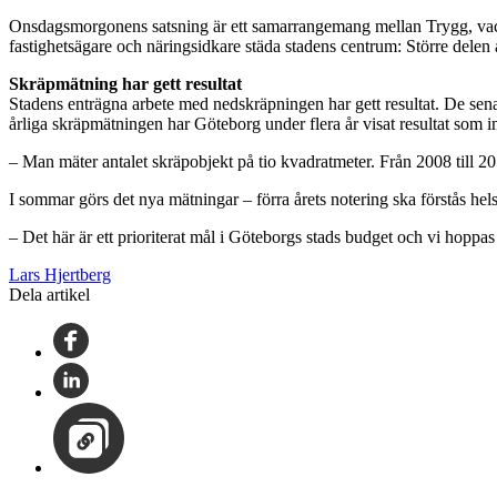
Onsdagsmorgonens satsning är ett samarrangemang mellan Trygg, vacke
fastighetsägare och näringsidkare städa stadens centrum: Större dele
Skräpmätning har gett resultat
Stadens enträgna arbete med nedskräpningen har gett resultat. De sena
årliga skräpmätningen har Göteborg under flera år visat resultat som 
– Man mäter antalet skräpobjekt på tio kvadratmeter. Från 2008 till 
I sommar görs det nya mätningar – förra årets notering ska förstås hel
– Det här är ett prioriterat mål i Göteborgs stads budget och vi hoppas
Lars Hjertberg
Dela artikel