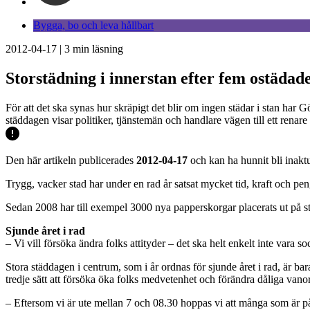
Bygga, bo och leva hållbart
2012-04-17
|
3
min läsning
Storstädning i innerstan efter fem ostädad
För att det ska synas hur skräpigt det blir om ingen städar i stan har
städdagen visar politiker, tjänstemän och handlare vägen till ett renar
Den här artikeln publicerades
2012-04-17
och kan ha hunnit bli inaktu
Trygg, vacker stad har under en rad år satsat mycket tid, kraft och pe
Sedan 2008 har till exempel 3000 nya papperskorgar placerats ut på stra
Sjunde året i rad
– Vi vill försöka ändra folks attityder – det ska helt enkelt inte var
Stora städdagen i centrum, som i år ordnas för sjunde året i rad, är 
tredje sätt att försöka öka folks medvetenhet och förändra dåliga vanor
– Eftersom vi är ute mellan 7 och 08.30 hoppas vi att många som är på