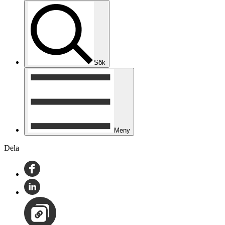
Sök
Meny
Dela