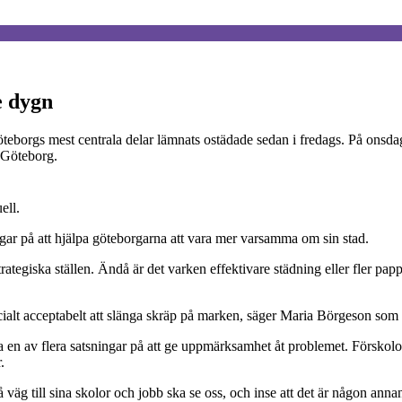
e dygn
 Göteborgs mest centrala delar lämnats ostädade sedan i fredags. På onsd
e Göteborg.
ell.
ngar på att hjälpa göteborgarna att vara mer varsamma om sin stad.
tegiska ställen. Ändå är det varken effektivare städning eller fler pappe
a socialt acceptabelt att slänga skräp på marken, säger Maria Börgeson s
bara en av flera satsningar på att ge uppmärksamhet åt problemet. Försko
.
 väg till sina skolor och jobb ska se oss, och inse att det är någon an