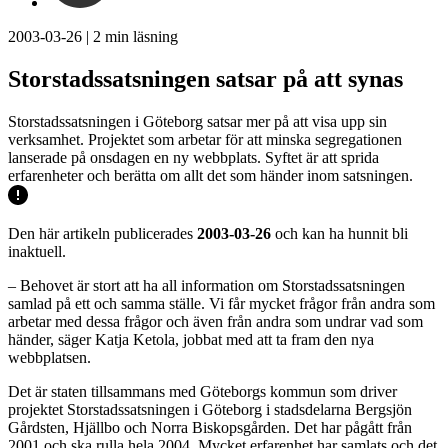
2003-03-26
|
2
min läsning
Storstadssatsningen satsar på att synas
Storstadssatsningen i Göteborg satsar mer på att visa upp sin
verksamhet. Projektet som arbetar för att minska segregationen
lanserade på onsdagen en ny webbplats. Syftet är att sprida
erfarenheter och berätta om allt det som händer inom satsningen.
Den här artikeln publicerades
2003-03-26
och kan ha hunnit bli
inaktuell.
– Behovet är stort att ha all information om Storstadssatsningen
samlad på ett och samma ställe. Vi får mycket frågor från andra som
arbetar med dessa frågor och även från andra som undrar vad som
händer, säger Katja Ketola, jobbat med att ta fram den nya
webbplatsen.
Det är staten tillsammans med Göteborgs kommun som driver
projektet Storstadssatsningen i Göteborg i stadsdelarna Bergsjön
Gårdsten, Hjällbo och Norra Biskopsgården. Det har pågått från
2001 och ska rulla hela 2004. Mycket erfarenhet har samlats och det