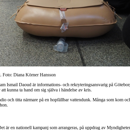
kt. Foto: Diana Körner Hansson
riam Ismail Daoud är informations- och rekryteringsansvarig på Götebor
t kunna ta hand om sig själva i händelse av kris.
vradio och titta närmare på en hopfällbar vattendunk. Många som kom och
 hon.
et är en nationell kampanj som arrangeras, på uppdrag av Myndigheten