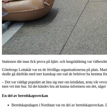
Stationen där man fick prova på hjärt- och lungräddning var välbesö
Göteborgs Lottakår var en de frivilliga organisationerna på plats. Ma
skulle gå därifrån med mer kunskap om vad de behöver ha hemma för at
– Det var väldigt populärt att lära sig mer om krislådan, testa vår ve
men vet inte hur. Så det kändes bra att kunna informera om det, säger
En del av beredskapsveckan
Beredskapsdagen i Nordstan var en del av beredskapsveckan. D