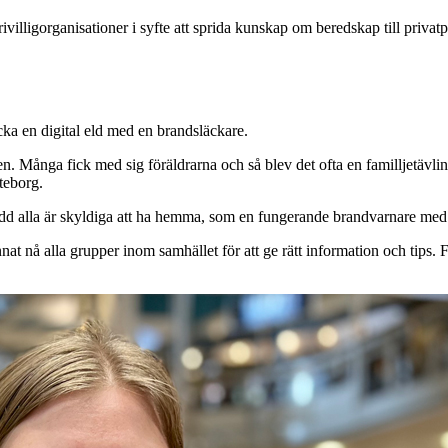
lligorganisationer i syfte att sprida kunskap om beredskap till privatp
cka en digital eld med en brandsläckare.
. Många fick med sig föräldrarna och så blev det ofta en familljetävl
teborg.
d alla är skyldiga att ha hemma, som en fungerande brandvarnare med b
at nå alla grupper inom samhället för att ge rätt information och tips. Fö