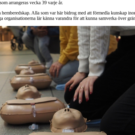
som arrangeras vecka 39 varje år.
m hemberedskap. Alla som var här bidrog med att förmedla kunskap ino
lliga organisationerna lär känna varandra för att kunna samverka över g