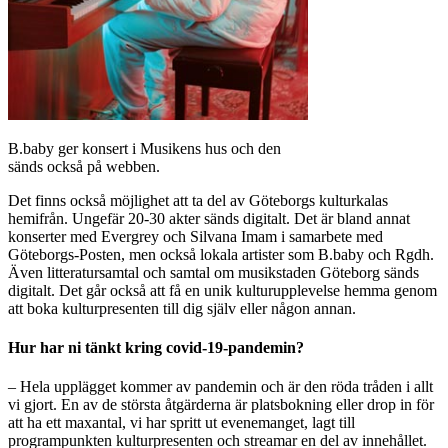
B.baby ger konsert i Musikens hus och den
sänds också på webben.
Det finns också möjlighet att ta del av Göteborgs kulturkalas
hemifrån. Ungefär 20-30 akter sänds digitalt. Det är bland annat
konserter med Evergrey och Silvana Imam i samarbete med
Göteborgs-Posten, men också lokala artister som B.baby och Rgdh.
Även litteratursamtal och samtal om musikstaden Göteborg sänds
digitalt. Det går också att få en unik kulturupplevelse hemma genom
att boka kulturpresenten till dig själv eller någon annan.
Hur har ni tänkt kring covid-19-pandemin?
– Hela upplägget kommer av pandemin och är den röda tråden i allt
vi gjort. En av de största åtgärderna är platsbokning eller drop in för
att ha ett maxantal, vi har spritt ut evenemanget, lagt till
programpunkten kulturpresenten och streamar en del av innehållet.