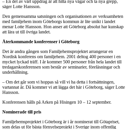
– En del av vårt uppdrag är att hitta nya vägar och ta nya grepp,
säger Lotte Hansson.
Den gemensamma satsningen och organisationen av verksamheten
med familjehem inom Göteborgs kommun är lite unikt i landet
menar Lotte Hansson. Hon anser att Göteborg absolut har kunskap
att lära ut till övriga landet.
Återkommande konferenser i Göteborg
Det är andra gången som Familjehemsprojektet arrangerar en
Nordisk konferens om familjehem. 2001 deltog 400 personer i en
mycket lyckad träff. I år kommer 500 personer från hela landet till
tredagarskonferensen som består av seminarier, föreläsningar och
underhållning.
– Om det går som vi hoppas så vill vi ha detta i fortsättningen,
vartannat år. Då kommer vi att lägga det här i Göteborg, säger Lotte
Hansson.
Konferensen hålls på Arken på Hisingen 10 – 12 september.
Nominerade till pris
Familjehemsprojektet i Göteborg är i år nominerat till Götapriset,
som delas ut för bästa förnyelseprojekt i Sverige inom offentlig