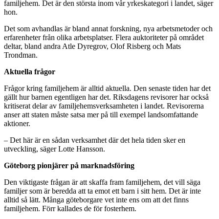
familjehem. Det är den största inom vår yrkeskategori i landet, säger
hon.
Det som avhandlas är bland annat forskning, nya arbetsmetoder och
erfarenheter från olika arbetsplatser. Flera auktoriteter på området
deltar, bland andra Atle Dyregrov, Olof Risberg och Mats
Trondman.
Aktuella frågor
Frågor kring familjehem är alltid aktuella. Den senaste tiden har det
gällt hur barnen egentligen har det. Riksdagens revisorer har också
kritiserat delar av familjehemsverksamheten i landet. Revisorerna
anser att staten måste satsa mer på till exempel landsomfattande
aktioner.
– Det här är en sådan verksamhet där det hela tiden sker en
utveckling, säger Lotte Hansson.
Göteborg pionjärer på marknadsföring
Den viktigaste frågan är att skaffa fram familjehem, det vill säga
familjer som är beredda att ta emot ett barn i sitt hem. Det är inte
alltid så lätt. Många göteborgare vet inte ens om att det finns
familjehem. Förr kallades de för fosterhem.