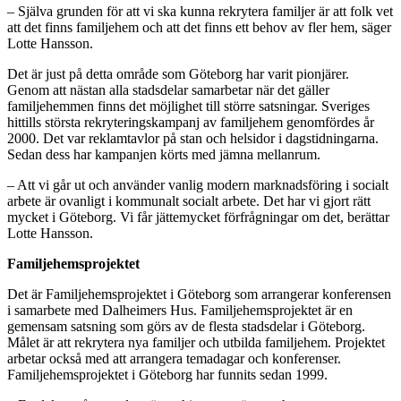
– Själva grunden för att vi ska kunna rekrytera familjer är att folk vet
att det finns familjehem och att det finns ett behov av fler hem, säger
Lotte Hansson.
Det är just på detta område som Göteborg har varit pionjärer.
Genom att nästan alla stadsdelar samarbetar när det gäller
familjehemmen finns det möjlighet till större satsningar. Sveriges
hittills största rekryteringskampanj av familjehem genomfördes år
2000. Det var reklamtavlor på stan och helsidor i dagstidningarna.
Sedan dess har kampanjen körts med jämna mellanrum.
– Att vi går ut och använder vanlig modern marknadsföring i socialt
arbete är ovanligt i kommunalt socialt arbete. Det har vi gjort rätt
mycket i Göteborg. Vi får jättemycket förfrågningar om det, berättar
Lotte Hansson.
Familjehemsprojektet
Det är Familjehemsprojektet i Göteborg som arrangerar konferensen
i samarbete med Dalheimers Hus. Familjehemsprojektet är en
gemensam satsning som görs av de flesta stadsdelar i Göteborg.
Målet är att rekrytera nya familjer och utbilda familjehem. Projektet
arbetar också med att arrangera temadagar och konferenser.
Familjehemsprojektet i Göteborg har funnits sedan 1999.