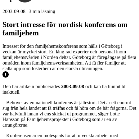
2003-09-08
|
3
min läsning
Stort intresse för nordisk konferens om
familjehem
Intresset för den familjehemskonferens som hålls i Göteborg i
veckan är mycket stort. En lång rad experter och personal inom
familjehemsvården i Norden deltar. Göteborg är föregångare på flera
områden inom familjehemsverksamheten. Att få fler familjer att
ställa upp som fosterhem är den största utmaningen.
Den här artikeln publicerades
2003-09-08
och kan ha hunnit bli
inaktuell.
– Behovet av en nationell konferens är jättestort. Det är ett enormt
sug från hela landet att få träffas och få höra om de här frågorna. Det
var halvfullt innan vi ens skickat ut programmet, säger Lotte
Hansson på Familjehemsprojektet i Göteborg som är en av
arrangörerna.
– Konferensen är en mötesplats för att utveckla arbetet med