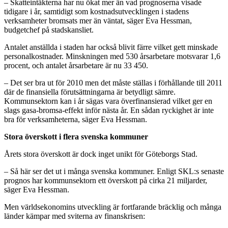
– Skatteintäkterna har nu ökat mer än vad prognoserna visade
tidigare i år, samtidigt som kostnadsutvecklingen i stadens
verksamheter bromsats mer än väntat, säger Eva Hessman,
budgetchef på stadskansliet.
Antalet anställda i staden har också blivit färre vilket gett minskade
personalkostnader. Minskningen med 530 årsarbetare motsvarar 1,6
procent, och antalet årsarbetare är nu 33 450.
– Det ser bra ut för 2010 men det måste ställas i förhållande till 2011
där de finansiella förutsättningarna är betydligt sämre.
Kommunsektorn kan i år sägas vara överfinansierad vilket ger en
slags gasa-bromsa-effekt inför nästa år. En sådan ryckighet är inte
bra för verksamheterna, säger Eva Hessman.
Stora överskott i flera svenska kommuner
Årets stora överskott är dock inget unikt för Göteborgs Stad.
– Så här ser det ut i många svenska kommuner. Enligt SKL:s senaste
prognos har kommunsektorn ett överskott på cirka 21 miljarder,
säger Eva Hessman.
Men världsekonomins utveckling är fortfarande bräcklig och många
länder kämpar med sviterna av finanskrisen: