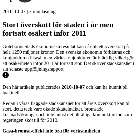
2010-10-07
|
3
min läsning
Stort överskott för staden i år men
fortsatt osäkert inför 2011
Göteborgs Stads ekonomiska resultat kan i år bli ett överskott på
hela 1250 miljoner kronor. Den svenska ekonomin förbättras och
konjunkturen likaså, men världskonjunkturen är bräcklig vilket gör
att osäkerheten inför 2011 är fortsatt stor. Det skriver stadskansliet i
sin senaste uppföljningsrapport.
Den här artikeln publicerades
2010-10-07
och kan ha hunnit bli
inaktuell.
Redan i våras flaggade stadskansliet för att årets överskott kan bli
stort, detta tack vare ökade skatteintäkter, bromsade
kostnadsökningar och inte minst det tillfälliga konjunkturstöd som
regeringen sköt till för 2010.
Gasa-bromsa-effekt inte bra för verksamheten