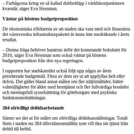
– Farhågorna kring en så kallad dubbeldipp i världskonjunkturen
kvarstår, säger Eva Hessman.
Väntar på höstens budgetproposition
De ekonomiska effekterna av att staden ska vara med och finansiera
det västsvenska infrastrukturpaketet är ännu inte medräknade i årets
resultat.
– Denna fråga behöver hanteras inför det kommande bokslutet för
2010, säger Eva Hessman som också väntar på höstens
budgetproposition från den nya regeringen.
I rapporten har stadskansliet också följt upp några av årets
prioriterade budgetmål. Flera av dem ser ut att uppfyllas helt eller
delvis. Det gäller bland annat målen om fler miljömåltider, bättre
valmöjligheter för äldre med hemtjänst och fler fullvärdiga bostäder
och meningsfull sysselsättning för göteborgare med psykiska
funktionsnedsättningar.
384 ofrivilligt deltidsarbetande
Sämre ser det ut för målet om ofrivilliga deltidsanställningar. Totalt
finns i staden nu 384 tillsvidareanställda som vill öka sin tjänst från
deltid till heltid.