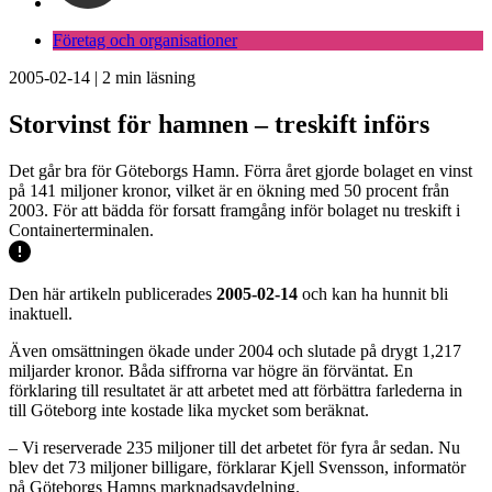
Företag och organisationer
2005-02-14
|
2
min läsning
Storvinst för hamnen – treskift införs
Det går bra för Göteborgs Hamn. Förra året gjorde bolaget en vinst
på 141 miljoner kronor, vilket är en ökning med 50 procent från
2003. För att bädda för forsatt framgång inför bolaget nu treskift i
Containerterminalen.
Den här artikeln publicerades
2005-02-14
och kan ha hunnit bli
inaktuell.
Även omsättningen ökade under 2004 och slutade på drygt 1,217
miljarder kronor. Båda siffrorna var högre än förväntat. En
förklaring till resultatet är att arbetet med att förbättra farlederna in
till Göteborg inte kostade lika mycket som beräknat.
– Vi reserverade 235 miljoner till det arbetet för fyra år sedan. Nu
blev det 73 miljoner billigare, förklarar Kjell Svensson, informatör
på Göteborgs Hamns marknadsavdelning.