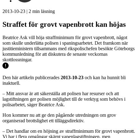
2013-10-23
|
2
min läsning
Straffet för grovt vapenbrott kan höjas
Beatrice Ask vill höja straffminimum för grovt vapenbrott, något
som skulle underlätta polisen i spaningsarbetet. Det framkom när
justitieministern tillsammans med rikspolischefen besökte Göteborgs
kommunledning för att diskutera de senaste veckornas
skottlossningar.
Den här artikeln publicerades
2013-10-23
och kan ha hunnit bli
inaktuell.
– Mitt ansvar är att säkerställa att polisen har resurser och att
lagstiftningen ger polisen möjlighet till de verktyg som behövs i
polisarbetet, säger Beatrice Ask.
Hon kommer nu att ge den pågående utredningen om grov
organiserad brottslighet ett tilläggsdirektiv.
– Det handlar om en höjning av straffminimum för grovt vapenbrott.
Vi har i flera omgångar skärpt vapenlagstiftningen, men