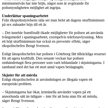
minimumnivån har inte höjts, något som är avgörande för
polismyndigheten möjlighet att ingripa.
Underlättar spaningsarbetet
Från rikspolisstyrelsens sida ser man helst att dagens straffminimum
på sex månader höjs till ett år.
– Det innebär framförallt ökade möjligheter för polisen att använda
tvångsmedel i spaningsarbetet, exempelvis telefonavlyssning. Men
ett höjt straffminimum har också en preventiv effekt, säger
rikspolischefen Bengt Svenson.
Enligt länspolischefen har polisen i Göteborg fått tillräckliga resurser
för att agera kraftfullt. Den senaste veckan har polisen
omhändertagit flera personer som varit inblandade i skjutningarna. I
samband med det har ett stort antal vapen beslagtagits.
Skjuter för att mörda
Enligt rikspolischefen är användningen av illegala vapen ett
europeiskt problem.
– Skjutningarna har ökat, kriminella använder vapen på ett
annorlunda sätt än tidigare – inte för att hota utan för att mörda,
säger Bengt Svenson.