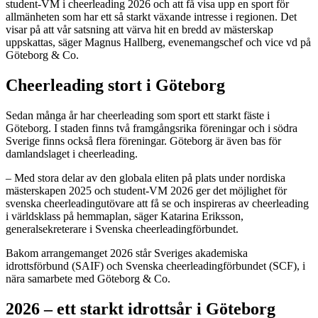
student-VM i cheerleading 2026 och att få visa upp en sport för
allmänheten som har ett så starkt växande intresse i regionen. Det
visar på att vår satsning att värva hit en bredd av mästerskap
uppskattas, säger Magnus Hallberg, evenemangschef och vice vd på
Göteborg & Co.
Cheerleading stort i Göteborg
Sedan många år har cheerleading som sport ett starkt fäste i
Göteborg. I staden finns två framgångsrika föreningar och i södra
Sverige finns också flera föreningar. Göteborg är även bas för
damlandslaget i cheerleading.
– Med stora delar av den globala eliten på plats under nordiska
mästerskapen 2025 och student-VM 2026 ger det möjlighet för
svenska cheerleadingutövare att få se och inspireras av cheerleading
i världsklass på hemmaplan, säger Katarina Eriksson,
generalsekreterare i Svenska cheerleadingförbundet.
Bakom arrangemanget 2026 står Sveriges akademiska
idrottsförbund (SAIF) och Svenska cheerleadingförbundet (SCF), i
nära samarbete med Göteborg & Co.
2026 – ett
starkt
idrottsår i Göteborg