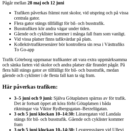
Pågår mellan
28 maj och 12 juni
Trafiken påverkas främst runt skolor, vid utspring och på vissa
centrala gator.
Flera gator stängs tillfälligt för bil- och busstrafik.
Busstrafiken kör andra vägar under tiden.
Gående och cyklister kommer i många fall fram som vanligt.
Vid vissa platser finns tafikvärdar på plats.
Kollektivtrafikresenärer bör kontrollera sin resa i Västtrafiks
To Go-app
Trafik Göteborg uppmanar trafikanter att vara extra uppmärksamma
och sänka farten vid skolor och andra platser där firandet pågår. På
flera håll stängs gator av tillfälligt för bil- och busstrafik, medan
gående och cyklister i de flesta fall kan ta sig fram.
Här påverkas trafiken
:
3–5 juni och 9 juni:
Själva Götaplatsen spärras av för trafik.
Det är fortsatt öppet att köra förbi Götaplatsen i båda
riktningar via Viktor Rydbergsgatan–Berzeliigatan.
3 och 5 juni klockan 10–14:30:
Läraregatan vid Landala
stängs för bil- och busstrafik. Gående och cyklister kommer
fram
3 och 5 juni klockan 10–14:30:
Levgrensvägen vid Ullevi