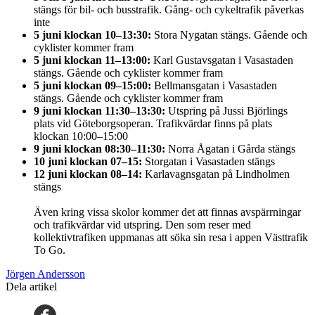
stängs för bil- och busstrafik. Gång- och cykeltrafik påverkas
inte
5 juni klockan 10–13:30:
Stora Nygatan stängs. Gående och
cyklister kommer fram
5 juni klockan 11–13:00:
Karl Gustavsgatan i Vasastaden
stängs. Gående och cyklister kommer fram
5 juni klockan 09–15:00:
Bellmansgatan i Vasastaden
stängs. Gående och cyklister kommer fram
9 juni klockan 11:30–13:30:
Utspring på Jussi Björlings
plats vid Göteborgsoperan. Trafikvärdar finns på plats
klockan 10:00–15:00
9 juni klockan 08:30–11:30:
Norra Ågatan i Gårda stängs
10 juni klockan 07–15:
Storgatan i Vasastaden stängs
12 juni klockan 08–14:
Karlavagnsgatan på Lindholmen
stängs
Även kring vissa skolor kommer det att finnas avspärrningar
och trafikvärdar vid utspring. Den som reser med
kollektivtrafiken uppmanas att söka sin resa i appen Västtrafik
To Go.
Jörgen Andersson
Dela artikel