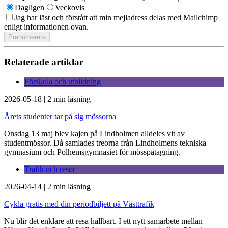
Dagligen
Veckovis
Jag har läst och förstått att min mejladress delas med Mailchimp
enligt informationen ovan.
Relaterade artiklar
Förskola och utbildning
2026-05-18
|
2 min läsning
Årets studenter tar på sig mössorna
Onsdag 13 maj blev kajen på Lindholmen alldeles vit av
studentmössor. Då samlades treorna från Lindholmens tekniska
gymnasium och Polhemsgymnasiet för mösspåtagning.
Trafik och resor
2026-04-14
|
2 min läsning
Cykla gratis med din periodbiljett på Västtrafik
Nu blir det enklare att resa hållbart. I ett nytt samarbete mellan