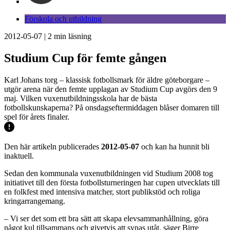
Förskola och utbildning
2012-05-07
|
2
min läsning
Studium Cup för femte gången
Karl Johans torg – klassisk fotbollsmark för äldre göteborgare –
utgör arena när den femte upplagan av Studium Cup avgörs den 9
maj. Vilken vuxenutbildningsskola har de bästa
fotbollskunskaperna? På onsdagseftermiddagen blåser domaren till
spel för årets finaler.
Den här artikeln publicerades
2012-05-07
och kan ha hunnit bli
inaktuell.
Sedan den kommunala vuxenutbildningen vid Studium 2008 tog
initiativet till den första fotbollsturneringen har cupen utvecklats till
en folkfest med intensiva matcher, stort publikstöd och roliga
kringarrangemang.
– Vi ser det som ett bra sätt att skapa elevsammanhållning, göra
något kul tillsammans och givetvis att synas utåt, säger Birre