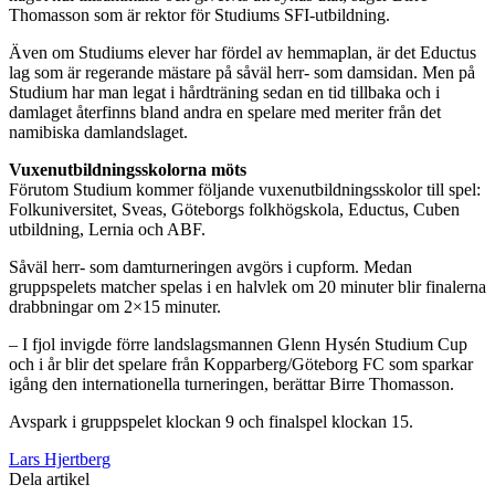
Thomasson som är rektor för Studiums SFI-utbildning.
Även om Studiums elever har fördel av hemmaplan, är det Eductus
lag som är regerande mästare på såväl herr- som damsidan. Men på
Studium har man legat i hårdträning sedan en tid tillbaka och i
damlaget återfinns bland andra en spelare med meriter från det
namibiska damlandslaget.
Vuxenutbildningsskolorna möts
Förutom Studium kommer följande vuxenutbildningsskolor till spel:
Folkuniversitet, Sveas, Göteborgs folkhögskola, Eductus, Cuben
utbildning, Lernia och ABF.
Såväl herr- som damturneringen avgörs i cupform. Medan
gruppspelets matcher spelas i en halvlek om 20 minuter blir finalerna
drabbningar om 2×15 minuter.
– I fjol invigde förre landslagsmannen Glenn Hysén Studium Cup
och i år blir det spelare från Kopparberg/Göteborg FC som sparkar
igång den internationella turneringen, berättar Birre Thomasson.
Avspark i gruppspelet klockan 9 och finalspel klockan 15.
Lars Hjertberg
Dela artikel