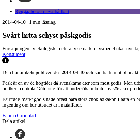
Bygga, bo och leva hållbart
2014-04-10
|
1
min läsning
Svårt hitta schyst påskgodis
Försäljningen av ekologiska och rättvisemärkta livsmedel ökar överl
Konsument
Den här artikeln publicerades
2014-04-10
och kan ha hunnit bli inaktu
Påsk är en av de högtider då svenskarna äter som mest godis. Men utb
butiker i centrala Göteborg för att undersöka utbudet av sötsaker prod
Fairtrade-märkt godis hade oftast bara stora chokladkakor. I bara en b
ingenting om hur utbudet är i mataffärer.
Fatima Grönblad
Dela artikel