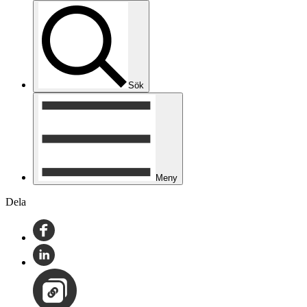
Sök
Meny
Dela