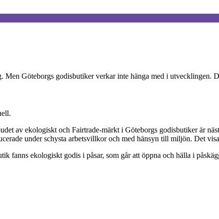
ag. Men Göteborgs godisbutiker verkar inte hänga med i utvecklingen.
ell.
udet av ekologiskt och Fairtrade-märkt i Göteborgs godisbutiker är nä
ucerade under schysta arbetsvillkor och med hänsyn till miljön. Det vis
utik fanns ekologiskt godis i påsar, som går att öppna och hälla i påsk