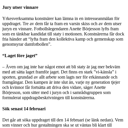
Jury utser vinnare
Yrkesverksamma konstnärer kan lämna in en intresseanmälan för
uppdraget. Tre av dem får ta fram en varsin skiss och av dem utser
juryn en vinnare. Fotbollslegendaren Anette Börjesson lyfts fram
som en tänkbar kandidat till staty i motionen. Konstnärerna får dock
fria händer att “lyfta fram den kollektiva kamp och gemenskap som
genomsyrar damfotbollen”.
“Laget före jaget”
– Även om jag inte har något emot att bli staty är jag mer bekväm
med att sätta laget framför jaget. Det finns en stark ”vi-känsla” i
sporten, grundad av allt arbete som lagts ner för erkännande och
framgångar. Den kampen är inte slut än, varje ny generation tjejer
och kvinnor får fortsätta att driva den vidare, säger Anette
Börjesson, som sitter med i juryn och i samrådsgruppen som
formulerat uppdragsbeskrivningen till konstnärerna.
Sök senast 14 februari
Det går att söka uppdraget till den 14 februari (se länk nedan). Vem
som vinner och hur gestaltningen ska se ut väntas bli klart till