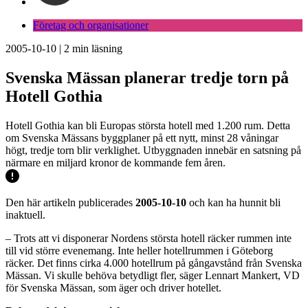
Företag och organisationer
2005-10-10
|
2
min läsning
Svenska Mässan planerar tredje torn på
Hotell Gothia
Hotell Gothia kan bli Europas största hotell med 1.200 rum. Detta
om Svenska Mässans byggplaner på ett nytt, minst 28 våningar
högt, tredje torn blir verklighet. Utbyggnaden innebär en satsning på
närmare en miljard kronor de kommande fem åren.
Den här artikeln publicerades
2005-10-10
och kan ha hunnit bli
inaktuell.
– Trots att vi disponerar Nordens största hotell räcker rummen inte
till vid större evenemang. Inte heller hotellrummen i Göteborg
räcker. Det finns cirka 4.000 hotellrum på gångavstånd från Svenska
Mässan. Vi skulle behöva betydligt fler, säger Lennart Mankert, VD
för Svenska Mässan, som äger och driver hotellet.