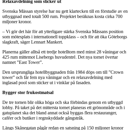
Relaxavdelning som sticker ut
Svenska Mässan styrelse har nu gett klartecken till en förstudie av en
utbyggnad med totalt 500 rum. Projektet beräknas kosta cirka 700
miljoner kronor.
– Vi gör det här för att ytterligare stärka Svenska Mässans position
som mötesplats i internationell toppklass – och för att öka Göteborgs
slagkraft, säger Lennart Mankert.
Planerna gäller alltså ett tredje hotelltorn med minst 28 våningar och
425 rum mittemot Lisebergs huvudentré. Det nya tornet övertar
namnet ”East Tower”.
Den ursprungliga hotellbyggnaden från 1984 döps om till ”Crown
tower” och får fem nya våningar och en relaxavdelning med
inglasad pool som sticker ut i vinklar på fasaden.
Bygger stor frukostmatsal
De tre tornen blir olika höga och ska förbindas genom en utbyggd
lobby. På taket på det mittersta tornet planeras ett grönområde och i
gatuplanet ska det bland annat också byggas flera restauranger,
caféer och butiker i regnskyddade gångstråk.
Längs Skånegatan pågår redan en satsning på 150 miljoner kronor