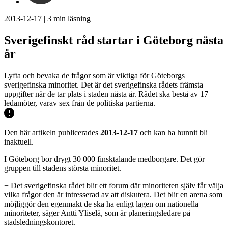
2013-12-17
|
3
min läsning
Sverigefinskt råd startar i Göteborg nästa
år
Lyfta och bevaka de frågor som är viktiga för Göteborgs
sverigefinska minoritet. Det är det sverigefinska rådets främsta
uppgifter när de tar plats i staden nästa år. Rådet ska bestå av 17
ledamöter, varav sex från de politiska partierna.
Den här artikeln publicerades
2013-12-17
och kan ha hunnit bli
inaktuell.
I Göteborg bor drygt 30 000 finsktalande medborgare. Det gör
gruppen till stadens största minoritet.
− Det sverigefinska rådet blir ett forum där minoriteten själv får välja
vilka frågor den är intresserad av att diskutera. Det blir en arena som
möjliggör den egenmakt de ska ha enligt lagen om nationella
minoriteter, säger Antti Yliselä, som är planeringsledare på
stadsledningskontoret.