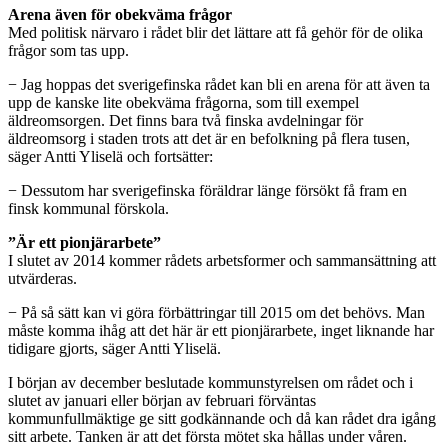
Arena även för obekväma frågor
Med politisk närvaro i rådet blir det lättare att få gehör för de olika
frågor som tas upp.
− Jag hoppas det sverigefinska rådet kan bli en arena för att även ta
upp de kanske lite obekväma frågorna, som till exempel
äldreomsorgen. Det finns bara två finska avdelningar för
äldreomsorg i staden trots att det är en befolkning på flera tusen,
säger Antti Yliselä och fortsätter:
− Dessutom har sverigefinska föräldrar länge försökt få fram en
finsk kommunal förskola.
”Är ett pionjärarbete”
I slutet av 2014 kommer rådets arbetsformer och sammansättning att
utvärderas.
− På så sätt kan vi göra förbättringar till 2015 om det behövs. Man
måste komma ihåg att det här är ett pionjärarbete, inget liknande har
tidigare gjorts, säger Antti Yliselä.
I början av december beslutade kommunstyrelsen om rådet och i
slutet av januari eller början av februari förväntas
kommunfullmäktige ge sitt godkännande och då kan rådet dra igång
sitt arbete. Tanken är att det första mötet ska hållas under våren.