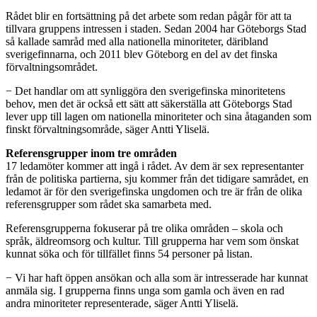
Rådet blir en fortsättning på det arbete som redan pågår för att ta
tillvara gruppens intressen i staden. Sedan 2004 har Göteborgs Stad
så kallade samråd med alla nationella minoriteter, däribland
sverigefinnarna, och 2011 blev Göteborg en del av det finska
förvaltningsområdet.
− Det handlar om att synliggöra den sverigefinska minoritetens
behov, men det är också ett sätt att säkerställa att Göteborgs Stad
lever upp till lagen om nationella minoriteter och sina åtaganden som
finskt förvaltningsområde, säger Antti Yliselä.
Referensgrupper inom tre områden
17 ledamöter kommer att ingå i rådet. Av dem är sex representanter
från de politiska partierna, sju kommer från det tidigare samrådet, en
ledamot är för den sverigefinska ungdomen och tre är från de olika
referensgrupper som rådet ska samarbeta med.
Referensgrupperna fokuserar på tre olika områden – skola och
språk, äldreomsorg och kultur. Till grupperna har vem som önskat
kunnat söka och för tillfället finns 54 personer på listan.
− Vi har haft öppen ansökan och alla som är intresserade har kunnat
anmäla sig. I grupperna finns unga som gamla och även en rad
andra minoriteter representerade, säger Antti Yliselä.