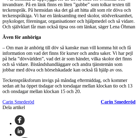
invandrare. På en länk finns en liten ”gubbe” som tolkar texten till
teckenspråk. På hemsidan ska det gå att hitta allt som rör döva och
teckenspråkiga. Vi har en länksamling med skolor, stödverksamhet,
psykologer, föreningar, organisationer och hjälpmedel och så vidare.
Och självklart får man också tipsa oss om länkar, säger Lena Öhman
Även för anhöriga
– Om man är anhörig till döv så kanske man vill komma hit och få
information om vad det finns för kurser och andra saker. Vi har pejl
på hela ”dövvärlden”, vad det är som händer, vilka skolor det finns
och så vidare. Biståndshandläggare och andra tjänstemän som
jobbar med döva och hörselskadade kan också få hjälp av oss.
Teckenspråksforum invigs på måndag eftermiddag, och kommer
sedan att ha öppet tisdagar och torsdagar mellan klockan tio och 13
och onsdagar mellan klockan 15 och 20.
Carin Smederöd
Carin Smederöd
Dela artikel