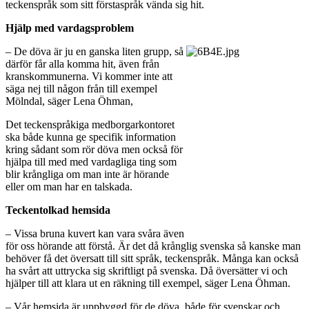
teckenspråk som sitt förstaspråk vända sig hit.
Hjälp med vardagsproblem
– De döva är ju en ganska liten grupp, så
därför får alla komma hit, även från
kranskommunerna. Vi kommer inte att
säga nej till någon från till exempel
Mölndal, säger Lena Öhman,
Det teckenspråkiga medborgarkontoret
ska både kunna ge specifik information
kring sådant som rör döva men också för
hjälpa till med med vardagliga ting som
blir krångliga om man inte är hörande
eller om man har en talskada.
Teckentolkad hemsida
– Vissa bruna kuvert kan vara svåra även
för oss hörande att förstå. Är det då krånglig svenska så kanske man
behöver få det översatt till sitt språk, teckenspråk. Många kan också
ha svårt att uttrycka sig skriftligt på svenska. Då översätter vi och
hjälper till att klara ut en räkning till exempel, säger Lena Öhman.
– Vår hemsida är uppbyggd för de döva, både för svenskar och