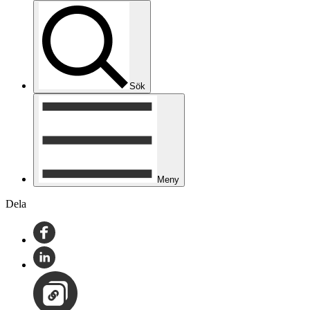
Sök
Meny
Dela