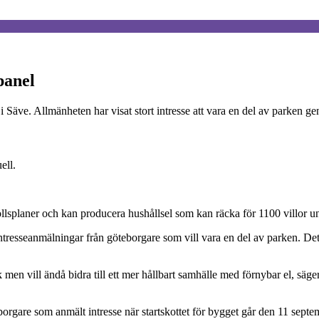
 panel
rk i Säve. Allmänheten har visat stort intresse att vara en del av parken
ell.
llsplaner och kan producera hushållsel som kan räcka för 1100 villor und
ntresseanmälningar från göteborgare som vill vara en del av parken. Det
 men vill ändå bidra till ett mer hållbart samhälle med förnybar el, säg
orgare som anmält intresse när startskottet för bygget går den 11 septe