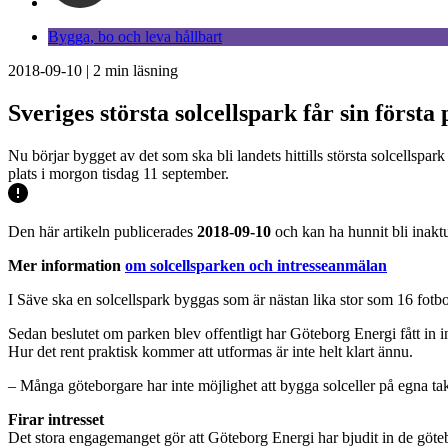
Bygga, bo och leva hållbart
2018-09-10
|
2
min läsning
Sveriges största solcellspark får sin första
Nu börjar bygget av det som ska bli landets hittills största solcellspa
plats i morgon tisdag 11 september.
Den här artikeln publicerades
2018-09-10
och kan ha hunnit bli inaktu
Mer information
om solcellsparken och intresseanmälan
I Säve ska en solcellspark byggas som är nästan lika stor som 16 fotbo
Sedan beslutet om parken blev offentligt har Göteborg Energi fått in i
Hur det rent praktisk kommer att utformas är inte helt klart ännu.
– Många göteborgare har inte möjlighet att bygga solceller på egna tak
Firar intresset
Det stora engagemanget gör att Göteborg Energi har bjudit in de göteb