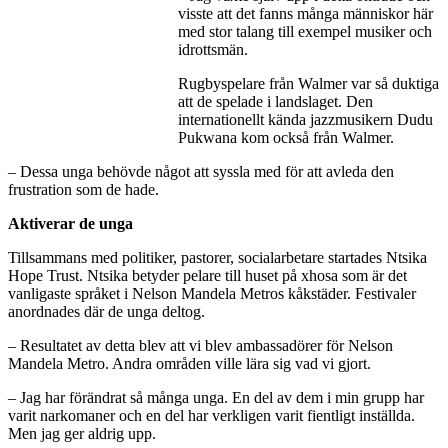
visste att det fanns många människor här
med stor talang till exempel musiker och
idrottsmän.
Rugbyspelare från Walmer var så duktiga
att de spelade i landslaget. Den
internationellt kända jazzmusikern Dudu
Pukwana kom också från Walmer.
– Dessa unga behövde något att syssla med för att avleda den
frustration som de hade.
Aktiverar de unga
Tillsammans med politiker, pastorer, socialarbetare startades Ntsika
Hope Trust. Ntsika betyder pelare till huset på xhosa som är det
vanligaste språket i Nelson Mandela Metros kåkstäder. Festivaler
anordnades där de unga deltog.
– Resultatet av detta blev att vi blev ambassadörer för Nelson
Mandela Metro. Andra områden ville lära sig vad vi gjort.
– Jag har förändrat så många unga. En del av dem i min grupp har
varit narkomaner och en del har verkligen varit fientligt inställda.
Men jag ger aldrig upp.