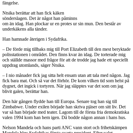
fängelse.
Ntsika berättar att han fick käken
sönderslagen. Det är något han påminns
om än idag. Han plockar ur en protes ur sin mun. Den består av
underkäkens alla tänder.
Han hamnade återigen i Sydafrika.
– De förde mig tillbaks mig till Port Elizabeth till den mest beryktade
polisstationen i området. Den finns kvar än idag. De torterade mig
och ställde massor med frågor för att de trodde jag hade ett speciellt
uppdrag utomlands, säger Ntsika.
– I nio månader fick jag sitta helt ensam utan att tala med någon. Jag
fick bara mat. Och så var det förhör. De kom vilken tid som helst på
dygnet, det ingick i tortyren. När jag släpptes var det som om jag
blivit galen, berättar han.
Den här gången flydde han till Europa. Senare tog han sig till
Zimbabwe. Under exilen började han skriva pjäser om sitt liv. Det
var så han började med teater. Lagom till de första fria demokratiska
valen 1994 kom han hem igen. Då bodde någon annan i hans hus.
Nelson Mandela och hans parti ANC vann stort och frihetskämpen
Mandela blev Sydafrikas första svarta president. Efter valet