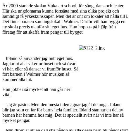
År 2000 startade skolan Vuka art school, för sång, dans och teater.
Här ska ungdomarna kunna fortsätta med sina olika projekt och
samtidigt få yrkeskunskaper. Men det är ont om lokaler att hålla till i.
Det finns bara en samlingslokal i Walmer. Därför vill han bygga en
ny skola precis utanför sitt eget hus. Han hoppas på hjälp från
företag för att skaffa fram pengar till bygget.
– Ibland så använder jag mitt eget hus.
Jag tar ut alla saker ur huset och så övar
vi här, eller så dansar vi framför huset. Så
fort barnen i Walmer hör musiken så
kommer alla hit.
Han jobbar så mycket att han går ner i
vikt.
– Jag är pastor. Men den mesta tiden ägnar jag åt de unga. Ibland
blir jag som en far för barns hela familjer. Ibland stannar en del av
barnen här hemma hos mig. Det är speciellt svårt när vi inte har så
mycket pengar.
– Min dröm är att en dag ska någon av alla dessa barn bli något stort