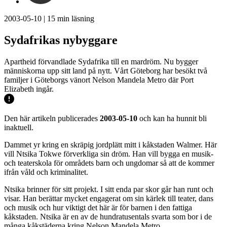
2003-05-10
|
15
min läsning
Sydafrikas nybyggare
Apartheid förvandlade Sydafrika till en mardröm. Nu bygger
människorna upp sitt land på nytt. Vårt Göteborg har besökt två
familjer i Göteborgs vänort Nelson Mandela Metro där Port
Elizabeth ingår.
Den här artikeln publicerades
2003-05-10
och kan ha hunnit bli
inaktuell.
Dammet yr kring en skräpig jordplätt mitt i kåkstaden Walmer. Här
vill Ntsika Tokwe förverkliga sin dröm. Han vill bygga en musik-
och teaterskola för områdets barn och ungdomar så att de kommer
ifrån våld och kriminalitet.
Ntsika brinner för sitt projekt. I sitt enda par skor går han runt och
visar. Han berättar mycket engagerat om sin kärlek till teater, dans
och musik och hur viktigt det här är för barnen i den fattiga
kåkstaden. Ntsika är en av de hundratusentals svarta som bor i de
många kåkstäderna kring Nelson Mandela Metro.