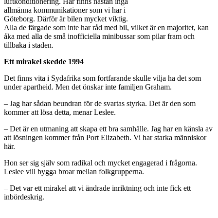
luftkonditionering. Här finns nästan inga
allmänna kommunikationer som vi har i
Göteborg. Därför är bilen mycket viktig.
Alla de färgade som inte har råd med bil, vilket är en majoritet, kan
åka med alla de små inofficiella minibussar som pilar fram och
tillbaka i staden.
Ett mirakel skedde 1994
Det finns vita i Sydafrika som fortfarande skulle vilja ha det som
under apartheid. Men det önskar inte familjen Graham.
– Jag har sådan beundran för de svartas styrka. Det är den som
kommer att lösa detta, menar Leslee.
– Det är en utmaning att skapa ett bra samhälle. Jag har en känsla av
att lösningen kommer från Port Elizabeth. Vi har starka människor
här.
Hon ser sig själv som radikal och mycket engagerad i frågorna.
Leslee vill bygga broar mellan folkgrupperna.
– Det var ett mirakel att vi ändrade inriktning och inte fick ett
inbördeskrig.