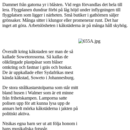
Dammet från gatorna yr i blåsten. Vid regn förvandlas det hela till
lera. Flygplanen dundrar förbi på låg höjd under inflygningen till
flygplatsen som ligger i närheten. Små butiker i gathörnen säljer
grönsaker. Många sitter i klungor eller promenerar runt. Det har
inget att göra. Arbetslösheten i kåkstäderna är på många håll skyhög.
Överallt kring kåkstaden ser man de så
kallade Sowetorosorna. Så kallas de
olikfärgade plastpåsar som blåser
omkring och fastnar i gräs och buskar.
De är uppkallade efter Sydafrikas mest
kända kåkstad, Soweto i Johannesburg.
De stora strålkastarstolparna som står mitt
bland husen i Walmer som är ett minne
från frihetskampen. Lamporna satte
polisen upp för att kunna lysa upp de
annars helt mörka kåkstäderna i jakten på
politiskt aktiva.
Ntsikas egna barn ser ut att följa honom i
hans musikaliska fotspår.