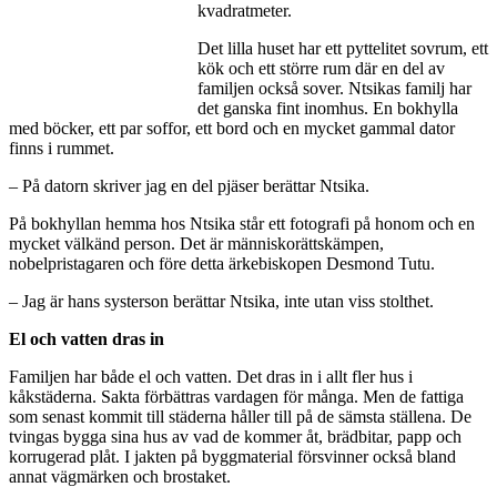
kvadratmeter.
Det lilla huset har ett pyttelitet sovrum, ett
kök och ett större rum där en del av
familjen också sover. Ntsikas familj har
det ganska fint inomhus. En bokhylla
med böcker, ett par soffor, ett bord och en mycket gammal dator
finns i rummet.
– På datorn skriver jag en del pjäser berättar Ntsika.
På bokhyllan hemma hos Ntsika står ett fotografi på honom och en
mycket välkänd person. Det är människorättskämpen,
nobelpristagaren och före detta ärkebiskopen Desmond Tutu.
– Jag är hans systerson berättar Ntsika, inte utan viss stolthet.
El och vatten dras in
Familjen har både el och vatten. Det dras in i allt fler hus i
kåkstäderna. Sakta förbättras vardagen för många. Men de fattiga
som senast kommit till städerna håller till på de sämsta ställena. De
tvingas bygga sina hus av vad de kommer åt, brädbitar, papp och
korrugerad plåt. I jakten på byggmaterial försvinner också bland
annat vägmärken och brostaket.