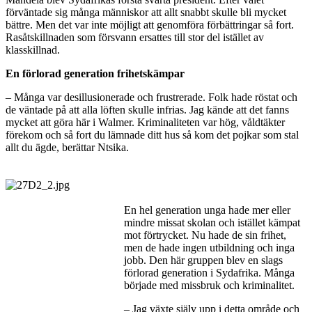
förväntade sig många människor att allt snabbt skulle bli mycket
bättre. Men det var inte möjligt att genomföra förbättringar så fort.
Rasåtskillnaden som försvann ersattes till stor del istället av
klasskillnad.
En förlorad generation frihetskämpar
– Många var desillusionerade och frustrerade. Folk hade röstat och
de väntade på att alla löften skulle infrias. Jag kände att det fanns
mycket att göra här i Walmer. Kriminaliteten var hög, våldtäkter
förekom och så fort du lämnade ditt hus så kom det pojkar som stal
allt du ägde, berättar Ntsika.
En hel generation unga hade mer eller
mindre missat skolan och istället kämpat
mot förtrycket. Nu hade de sin frihet,
men de hade ingen utbildning och inga
jobb. Den här gruppen blev en slags
förlorad generation i Sydafrika. Många
började med missbruk och kriminalitet.
– Jag växte själv upp i detta område och