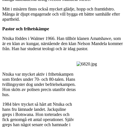
Mitt i misären finns också mycket glädje, hopp och framtidstro.
Många är djupt engagerade och vill bygga ett bättre samhälle efter
apartheid.
Pastor och frihetskämpe
Ntsika föddes i Walmer 1966. Han tillhör klanen Amatshawe, som
är en klan av kungar, närstående den klan Nelson Mandela kommer
från. Han har studerat teologi och är idag pastor.
Ntsika var mycket aktiv i frihetskampen
som fördes under 70- och 80-talen. Hans
tvillingsyster dog under befrielsekampen.
Hon sköts av polisen precis utanför deras
hus.
1984 blev trycket så hårt att Ntsika och
hans fru lämnade landet. Jackquline
greps i Botswana. Hon torterades och
fick genomgå ett antal operationer. Själv
greps han något senare och hamnade i