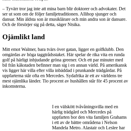
– Tyvärr tror jag inte att mina barn blir doktorer och advokater. Det
ser ut som om de följer familjetraditionen. Allihop sjunger och
dansar. Min äldsta son är musiklärare och min andra son är dansare.
Och de försörjer sig på detta, säger Ntsika.
Ojämlikt land
Mitt emot Walmer, bara tvärs över gatan, ligger en golfklubb. Den
omgärdas av höga taggtrådsstaket. Här spelar de rika vita en runda
golf på härligt inbjudande gröna greener. Och ett par minuter med
bil från kåkstaden befinner man sig i en annan värld. På amerikansk
vis ligger här villa efter villa inbäddad i prunkande trädgårdar. På
uppfarterna står ofta en Mercedes. Sydafrika är ett av världens tre
mest ojämlika länder. Tio procent av hushållen står för 45 procent av
inkomsterna.
I en välskött tvåvåningsvilla med en
härlig trädgård och Mercedes på
uppfarten bor den vita familjen Grahams
i ett av de bättre områdena i Nelson
Mandela Metro. Alastair och Leslee har