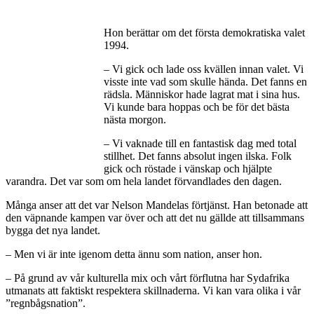
Hon berättar om det första demokratiska valet
1994.
– Vi gick och lade oss kvällen innan valet. Vi
visste inte vad som skulle hända. Det fanns en
rädsla. Människor hade lagrat mat i sina hus.
Vi kunde bara hoppas och be för det bästa
nästa morgon.
– Vi vaknade till en fantastisk dag med total
stillhet. Det fanns absolut ingen ilska. Folk
gick och röstade i vänskap och hjälpte
varandra. Det var som om hela landet förvandlades den dagen.
Många anser att det var Nelson Mandelas förtjänst. Han betonade att
den väpnande kampen var över och att det nu gällde att tillsammans
bygga det nya landet.
– Men vi är inte igenom detta ännu som nation, anser hon.
– På grund av vår kulturella mix och vårt förflutna har Sydafrika
utmanats att faktiskt respektera skillnaderna. Vi kan vara olika i vår
”regnbågsnation”.