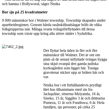
och hamna i Hollywood, säger Ntsika
Bor sju på 25 kvadratmeter
9 000 människor bor i Walmer township. Township skapades under
apartheidregimen. Genom hårda rasåtskillnadslagar hölls de olika
folkgrupperna isär. Många svarta tvångsförflyttades till dessa
township som växte upp kring alla större städer i Sydafrika.
Det flyttar hela tiden in fler och fler
människor till Walmer. Det är ont om
plats så de senast inflyttade tvingas bygga
sina skjul ovanpå den gamla judiska
kyrkogården som ligger här. Trasiga
gravstenar sticker upp ur bråten här och
var.
Ntsika bor i ett förhållandevis prydligt
litet hus tillsammans med sin fru
Jackquline, sönerna Mziyanda, 16 år,
Siseko, 15 år, Siggibo 3 år och döttrarna
Pumeza, 11 år och Fundiswa, 6 år. Hela
familjen, sju personer, på cirka 25