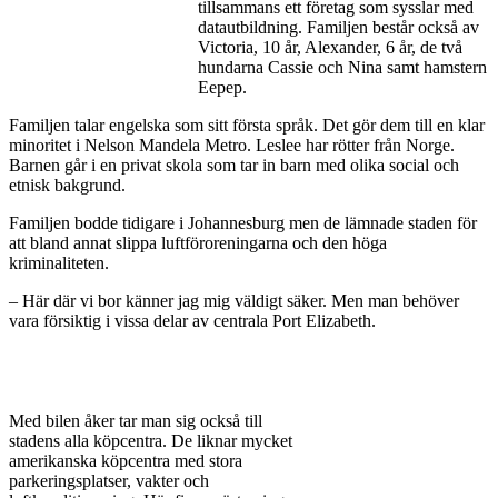
tillsammans ett företag som sysslar med
datautbildning. Familjen består också av
Victoria, 10 år, Alexander, 6 år, de två
hundarna Cassie och Nina samt hamstern
Eepep.
Familjen talar engelska som sitt första språk. Det gör dem till en klar
minoritet i Nelson Mandela Metro. Leslee har rötter från Norge.
Barnen går i en privat skola som tar in barn med olika social och
etnisk bakgrund.
Familjen bodde tidigare i Johannesburg men de lämnade staden för
att bland annat slippa luftföroreningarna och den höga
kriminaliteten.
– Här där vi bor känner jag mig väldigt säker. Men man behöver
vara försiktig i vissa delar av centrala Port Elizabeth.
Med bilen åker tar man sig också till
stadens alla köpcentra. De liknar mycket
amerikanska köpcentra med stora
parkeringsplatser, vakter och