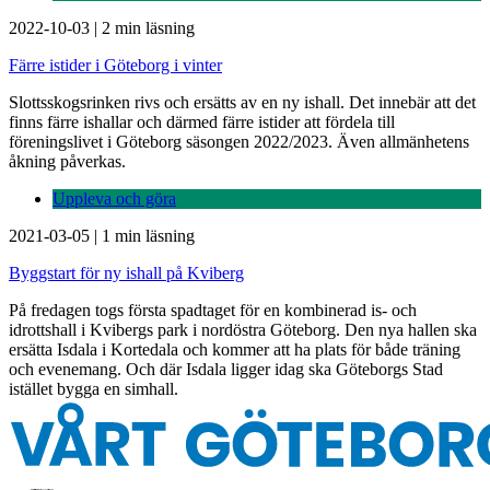
2022-10-03
|
2 min läsning
Färre istider i Göteborg i vinter
Slottsskogsrinken rivs och ersätts av en ny ishall. Det innebär att det
finns färre ishallar och därmed färre istider att fördela till
föreningslivet i Göteborg säsongen 2022/2023. Även allmänhetens
åkning påverkas.
Uppleva och göra
2021-03-05
|
1 min läsning
Byggstart för ny ishall på Kviberg
På fredagen togs första spadtaget för en kombinerad is- och
idrottshall i Kvibergs park i nordöstra Göteborg. Den nya hallen ska
ersätta Isdala i Kortedala och kommer att ha plats för både träning
och evenemang. Och där Isdala ligger idag ska Göteborgs Stad
istället bygga en simhall.