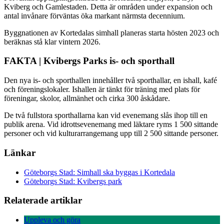
Kviberg och Gamlestaden. Detta är områden under expansion och
antal invånare förväntas öka markant närmsta decennium.
Byggnationen av Kortedalas simhall planeras starta hösten 2023 och
beräknas stå klar vintern 2026.
FAKTA | Kvibergs Parks is- och sporthall
Den nya is- och sporthallen innehåller två sporthallar, en ishall, kafé
och föreningslokaler. Ishallen är tänkt för träning med plats för
föreningar, skolor, allmänhet och cirka 300 åskådare.
De två fullstora sporthallarna kan vid evenemang slås ihop till en
publik arena. Vid idrottsevenemang med läktare ryms 1 500 sittande
personer och vid kulturarrangemang upp till 2 500 sittande personer.
Länkar
Göteborgs Stad: Simhall ska byggas i Kortedala
Göteborgs Stad: Kvibergs park
Relaterade artiklar
Uppleva och göra