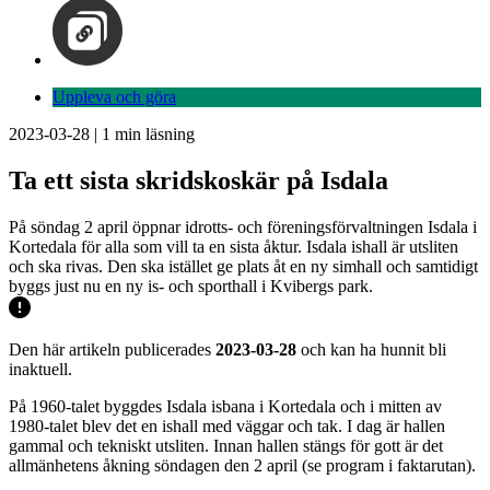
Uppleva och göra
2023-03-28
|
1
min läsning
Ta ett sista skridskoskär på Isdala
På söndag 2 april öppnar idrotts- och föreningsförvaltningen Isdala i
Kortedala för alla som vill ta en sista åktur. Isdala ishall är utsliten
och ska rivas. Den ska istället ge plats åt en ny simhall och samtidigt
byggs just nu en ny is- och sporthall i Kvibergs park.
Den här artikeln publicerades
2023-03-28
och kan ha hunnit bli
inaktuell.
På 1960-talet byggdes Isdala isbana i Kortedala och i mitten av
1980-talet blev det en ishall med väggar och tak. I dag är hallen
gammal och tekniskt utsliten. Innan hallen stängs för gott är det
allmänhetens åkning söndagen den 2 april (se program i faktarutan).