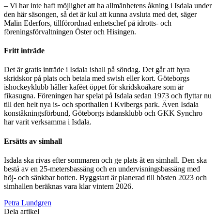
– Vi har inte haft möjlighet att ha allmänhetens åkning i Isdala under
den här säsongen, så det är kul att kunna avsluta med det, säger
Malin Ederfors, tillförordnad enhetschef på idrotts- och
föreningsförvaltningen Öster och Hisingen.
Fritt inträde
Det är gratis inträde i Isdala ishall på söndag. Det går att hyra
skridskor på plats och betala med swish eller kort. Göteborgs
ishockeyklubb håller kaféet öppet för skridskoåkare som är
fikasugna. Föreningen har spelat på Isdala sedan 1973 och flyttar nu
till den helt nya is- och sporthallen i Kvibergs park. Även Isdala
konståkningsförbund, Göteborgs isdansklubb och GKK Synchro
har varit verksamma i Isdala.
Ersätts av simhall
Isdala ska rivas efter sommaren och ge plats åt en simhall. Den ska
bestå av en 25-metersbassäng och en undervisningsbassäng med
höj- och sänkbar botten. Byggstart är planerad till hösten 2023 och
simhallen beräknas vara klar vintern 2026.
Petra Lundgren
Dela artikel