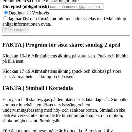
Prenumerera så du inte missar något nytt!
Din epost (obligatorisk)
Dagligen
Veckovis
Jag har läst och förstått att min mejladress delas med Mailchimp
enligt informationen ovan.
FAKTA | Program för sista skäret söndag 2 april
Klockan 10-16 Allmänhetens åkning på stora isen. Puck och klubba
på lilla isen.
Klockan 17-19 Allmänhetens åkning (puck och klubba) på stora
isen. Allmänhetens åkning på lilla isen.
FAKTA | Simhall i Kortedala
En ny simhall ska byggas på den plats där Isdala idag står. Simhallen
kommer innehålla en 25-meters bassäng och en
undervisningsbassäng med höj- och sänkbar botten. Simhallen ska
bedriva verksamhet inom de tre huvudområdena; lek och motion,
simkunnighet samt föreningsliv.
Förväntat upptagningsområde är Kortedala, Bergsjön, Utby,