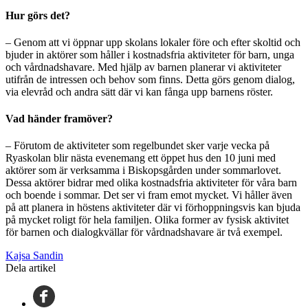
Hur görs det?
– Genom att vi öppnar upp skolans lokaler före och efter skoltid och
bjuder in aktörer som håller i kostnadsfria aktiviteter för barn, unga
och vårdnadshavare. Med hjälp av barnen planerar vi aktiviteter
utifrån de intressen och behov som finns. Detta görs genom dialog,
via elevråd och andra sätt där vi kan fånga upp barnens röster.
Vad händer framöver?
– Förutom de aktiviteter som regelbundet sker varje vecka på
Ryaskolan blir nästa evenemang ett öppet hus den 10 juni med
aktörer som är verksamma i Biskopsgården under sommarlovet.
Dessa aktörer bidrar med olika kostnadsfria aktiviteter för våra barn
och boende i sommar. Det ser vi fram emot mycket. Vi håller även
på att planera in höstens aktiviteter där vi förhoppningsvis kan bjuda
på mycket roligt för hela familjen. Olika former av fysisk aktivitet
för barnen och dialogkvällar för vårdnadshavare är två exempel.
Kajsa Sandin
Dela artikel