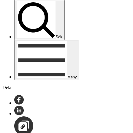
Sök
Meny
Dela