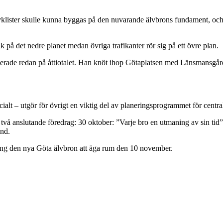
cyklister skulle kunna byggas på den nuvarande älvbrons fundament, oc
ik på det nedre planet medan övriga trafikanter rör sig på ett övre plan.
nserade redan på åttiotalet. Han knöt ihop Götaplatsen med Länsmansgård
cialt – utgör för övrigt en viktig del av planeringsprogrammet för centr
 två anslutande föredrag: 30 oktober: ”Varje bro en utmaning av sin ti
nd.
ing den nya Göta älvbron att äga rum den 10 november.