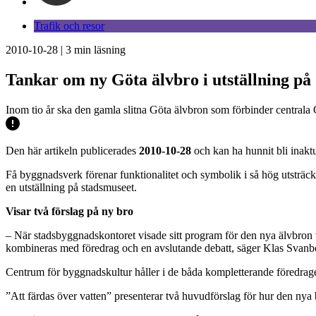
Trafik och resor
2010-10-28
|
3
min läsning
Tankar om ny Göta älvbro i utställning på
Inom tio år ska den gamla slitna Göta älvbron som förbinder centrala
Den här artikeln publicerades
2010-10-28
och kan ha hunnit bli inaktu
Få byggnadsverk förenar funktionalitet och symbolik i så hög utsträckn
en utställning på stadsmuseet.
Visar två förslag på ny bro
– När stadsbyggnadskontoret visade sitt program för den nya älvbron 
kombineras med föredrag och en avslutande debatt, säger Klas Svanbo
Centrum för byggnadskultur håller i de båda kompletterande föredrag
”Att färdas över vatten” presenterar två huvudförslag för hur den nya 