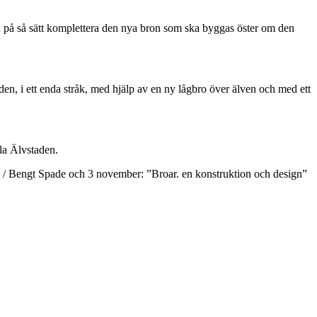
h på så sätt komplettera den nya bron som ska byggas öster om den
en, i ett enda stråk, med hjälp av en ny lågbro över älven och med ett
ala Älvstaden.
d” / Bengt Spade och 3 november: ”Broar. en konstruktion och design”