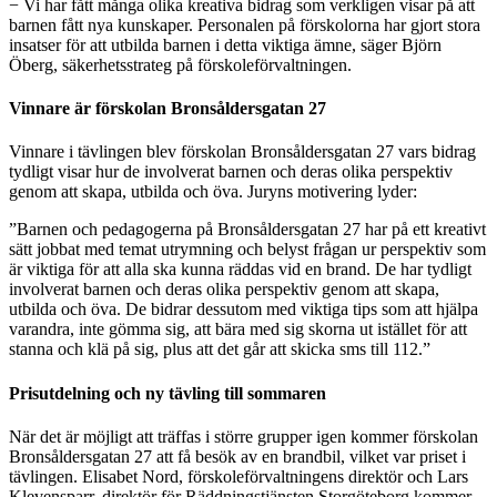
− Vi har fått många olika kreativa bidrag som verkligen visar på att
barnen fått nya kunskaper. Personalen på förskolorna har gjort stora
insatser för att utbilda barnen i detta viktiga ämne, säger Björn
Öberg, säkerhetsstrateg på förskoleförvaltningen.
Vinnare är förskolan Bronsåldersgatan 27
Vinnare i tävlingen blev förskolan Bronsåldersgatan 27 vars bidrag
tydligt visar hur de involverat barnen och deras olika perspektiv
genom att skapa, utbilda och öva. Juryns motivering lyder:
”Barnen och pedagogerna på Bronsåldersgatan 27 har på ett kreativt
sätt jobbat med temat utrymning och belyst frågan ur perspektiv som
är viktiga för att alla ska kunna räddas vid en brand. De har tydligt
involverat barnen och deras olika perspektiv genom att skapa,
utbilda och öva. De bidrar dessutom med viktiga tips som att hjälpa
varandra, inte gömma sig, att bära med sig skorna ut istället för att
stanna och klä på sig, plus att det går att skicka sms till 112.”
Prisutdelning och ny tävling till sommaren
När det är möjligt att träffas i större grupper igen kommer förskolan
Bronsåldersgatan 27 att få besök av en brandbil, vilket var priset i
tävlingen. Elisabet Nord, förskoleförvaltningens direktör och Lars
Klevensparr, direktör för Räddningstjänsten Storgöteborg kommer