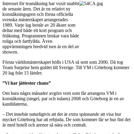
Intresset för teamåkning har vuxit snabbt
de senaste åren. Det är en relativt ny
konståkningsgren och första officiella
svenska mästerskapet arrangerades
1989. Varje lag består av 20 åkare som
deltar med både ett kort program och
friåkning. Programmen brukar vara både
roliga och fartfyllda. Även
uppvärmningen bredvid isen är en del av
showen.
Första världsmästerskapet hölls i USA så sent som 2000. Då tog
Team Surprise hem guldet till Sverige. Till VM i Göteborg kommer
20 lag från 15 länder.
”Vi har jättestor chans”
Om bara några månader avgörs vem som får arrangera VM i
konståkning (singel, par och isdans) 2008 och Göteborg är en av
kandidaterna.
– Det innebär naturligtvis att det är extra spännande att visa hur
mycket Göteborg har att erbjuda. De som kommer får se hur fint det
är med hotell och arenor så nära och centralt.