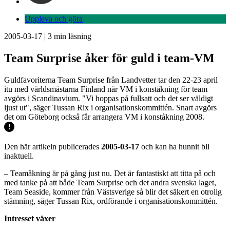
Uppleva och göra
2005-03-17
|
3
min läsning
Team Surprise åker för guld i team-VM
Guldfavoriterna Team Surprise från Landvetter tar den 22-23 april
itu med världsmästarna Finland när VM i konståkning för team
avgörs i Scandinavium. "Vi hoppas på fullsatt och det ser väldigt
ljust ut", säger Tussan Rix i organisationskommittén. Snart avgörs
det om Göteborg också får arrangera VM i konståkning 2008.
Den här artikeln publicerades
2005-03-17
och kan ha hunnit bli
inaktuell.
– Teamåkning är på gång just nu. Det är fantastiskt att titta på och
med tanke på att både Team Surprise och det andra svenska laget,
Team Seaside, kommer från Västsverige så blir det säkert en otrolig
stämning, säger Tussan Rix, ordförande i organisationskommittén.
Intresset växer