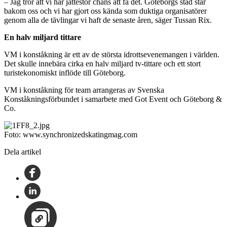
– Jag tror att vi har jättestor chans att få det. Göteborgs stad står
bakom oss och vi har gjort oss kända som duktiga organisatörer
genom alla de tävlingar vi haft de senaste åren, säger Tussan Rix.
En halv miljard tittare
VM i konståkning är ett av de största idrottsevenemangen i världen.
Det skulle innebära cirka en halv miljard tv-tittare och ett stort
turistekonomiskt inflöde till Göteborg.
VM i konståkning för team arrangeras av Svenska
Konståkningsförbundet i samarbete med Got Event och Göteborg &
Co.
Foto:
www.synchronizedskatingmag.com
Dela artikel