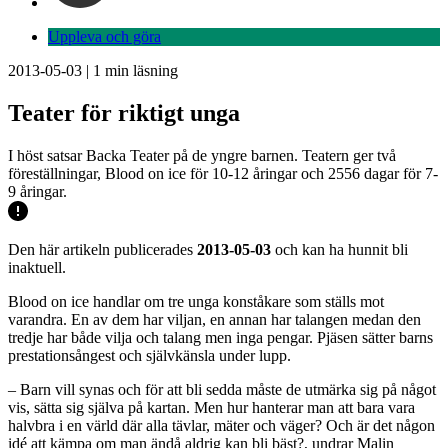
Uppleva och göra
2013-05-03
|
1
min läsning
Teater för riktigt unga
I höst satsar Backa Teater på de yngre barnen. Teatern ger två
föreställningar, Blood on ice för 10-12 åringar och 2556 dagar för 7-
9 åringar.
Den här artikeln publicerades
2013-05-03
och kan ha hunnit bli
inaktuell.
Blood on ice handlar om tre unga konståkare som ställs mot
varandra. En av dem har viljan, en annan har talangen medan den
tredje har både vilja och talang men inga pengar. Pjäsen sätter barns
prestationsångest och självkänsla under lupp.
– Barn vill synas och för att bli sedda måste de utmärka sig på något
vis, sätta sig själva på kartan. Men hur hanterar man att bara vara
halvbra i en värld där alla tävlar, mäter och väger? Och är det någon
idé att kämpa om man ändå aldrig kan bli bäst?, undrar Malin