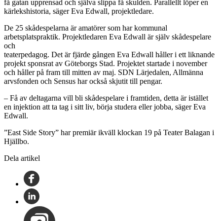
få gatan upprensad och själva slippa få skulden. Parallellt löper en
kärlekshistoria, säger Eva Edwall, projektledare.
De 25 skådespelarna är amatörer som har kommunal
arbetsplatspraktik. Projektledaren Eva Edwall är själv skådespelare
och
teaterpedagog. Det är fjärde gången Eva Edwall håller i ett liknande
projekt sponsrat av Göteborgs Stad. Projektet startade i november
och håller på fram till mitten av maj. SDN Lärjedalen, Allmänna
arvsfonden och Sensus har också skjutit till pengar.
– Få av deltagarna vill bli skådespelare i framtiden, detta är istället
en injektion att ta tag i sitt liv, börja studera eller jobba, säger Eva
Edwall.
”East Side Story” har premiär ikväll klockan 19 på Teater Balagan i
Hjällbo.
Dela artikel