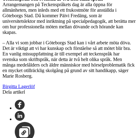
Arrangemangen på Teckenspråkets dag är alla öppna för
allmänheten, men inleds med ett frukostmöte för anställda i
Göteborgs Stad. Då kommer Päivi Fredäng, som är
universitetslektor med inriktning på specialpedagogik, att berätta mer
om hur professionella möten mellan dövande och hörande kan
skapas.
– Alla vi som jobbar i Göteborgs Stad kan i vårt arbete möta döva.
Det är viktigt att vi har kunskap och förståelse så att mötet blir bra.
En vanlig missuppfattning är till exempel att teckenspråk har
svenska som skriftspråk, när detta är två helt olika språk. Men
många medelålders och äldre människor med hörselproblematik fick
en mycket otillräcklig skolgång på grund av sitt handikapp, säger
Marie Rosberg.
Birgitta Lagerlöf
Dela artikel