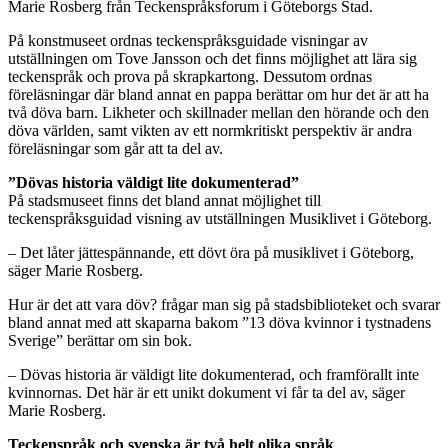
Marie Rosberg från Teckenspråksforum i Göteborgs Stad.
På konstmuseet ordnas teckenspråksguidade visningar av
utställningen om Tove Jansson och det finns möjlighet att lära sig
teckenspråk och prova på skrapkartong. Dessutom ordnas
föreläsningar där bland annat en pappa berättar om hur det är att ha
två döva barn. Likheter och skillnader mellan den hörande och den
döva världen, samt vikten av ett normkritiskt perspektiv är andra
föreläsningar som går att ta del av.
”Dövas historia väldigt lite dokumenterad”
På stadsmuseet finns det bland annat möjlighet till
teckenspråksguidad visning av utställningen Musiklivet i Göteborg.
– Det låter jättespännande, ett dövt öra på musiklivet i Göteborg,
säger Marie Rosberg.
Hur är det att vara döv? frågar man sig på stadsbiblioteket och svarar
bland annat med att skaparna bakom ”13 döva kvinnor i tystnadens
Sverige” berättar om sin bok.
– Dövas historia är väldigt lite dokumenterad, och framförallt inte
kvinnornas. Det här är ett unikt dokument vi får ta del av, säger
Marie Rosberg.
Teckenspråk och svenska är två helt olika språk