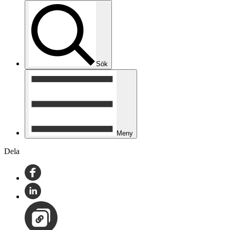
Sök
Meny
Dela