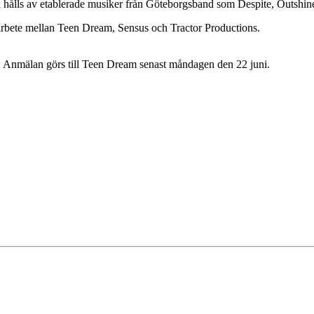
 hålls av etablerade musiker från Göteborgsband som Despite, Outshi
arbete mellan Teen Dream, Sensus och Tractor Productions.
ka. Anmälan görs till Teen Dream senast måndagen den 22 juni.