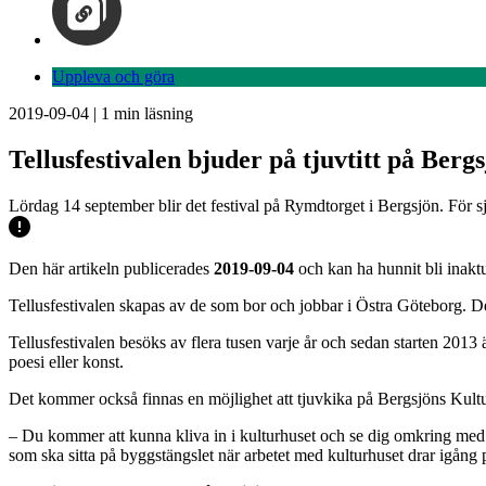
Uppleva och göra
2019-09-04
|
1
min läsning
Tellusfestivalen bjuder på tjuvtitt på Berg
Lördag 14 september blir det festival på Rymdtorget i Bergsjön. För sjä
Den här artikeln publicerades
2019-09-04
och kan ha hunnit bli inaktu
Tellusfestivalen skapas av de som bor och jobbar i Östra Göteborg. Det
Tellusfestivalen besöks av flera tusen varje år och sedan starten 2013 
poesi eller konst.
Det kommer också finnas en möjlighet att tjuvkika på Bergsjöns Kultu
– Du kommer att kunna kliva in i kulturhuset och se dig omkring med 
som ska sitta på byggstängslet när arbetet med kulturhuset drar igång p